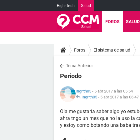
High-Tech
Salud
FOROS
SALUD
Foros
El sistema de salud
Tema Anterior
Periodo
Ingrith05
- 5 abr 2017 a las 05:54
Ingrith05
-
5 abr 2017 a las 06:47
Ola me gustaria saber algo yo estu
ahra tngo un mes que no la uso la c
y estoy como botando una baba tra