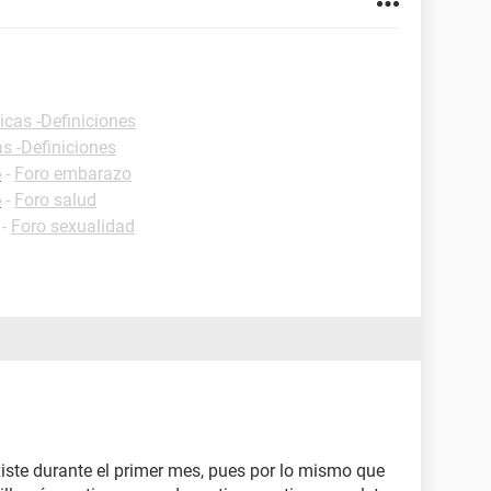
icas -Definiciones
as -Definiciones
o
-
Foro embarazo
o
-
Foro salud
-
Foro sexualidad
iste durante el primer mes, pues por lo mismo que