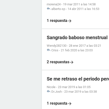
morena24
-
19 mar 2011 a las 14:58
alberto-sp
-
14 abr 2011 a las 16:53
1 respuesta
Sangrado baboso menstrual
Wendy282130
-
28 ene 2017 a las 03:21
Criss
-
21 feb 2020 a las 23:03
2 respuestas
Se me retraso el periodo per
Nicole
-
23 mar 2019 a las 01:05
Dr.Josh
-
23 mar 2019 a las 03:38
1 respuesta