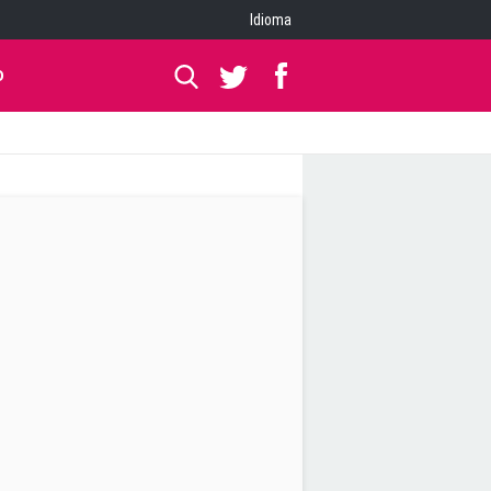
Idioma
O