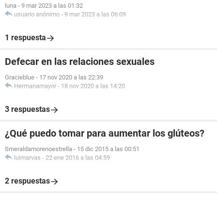
luna
-
9 mar 2023 a las 01:32
usuario anónimo
-
9 mar 2023 a las 06:09
1 respuesta
Defecar en las relaciones sexuales
Gracieblue
-
17 nov 2020 a las 22:39
Hermanamayor
-
18 nov 2020 a las 14:20
3 respuestas
¿Qué puedo tomar para aumentar los glúteos?
Smeraldamorenoestrella
-
15 dic 2015 a las 00:51
luimarvas
-
22 ene 2016 a las 04:59
2 respuestas