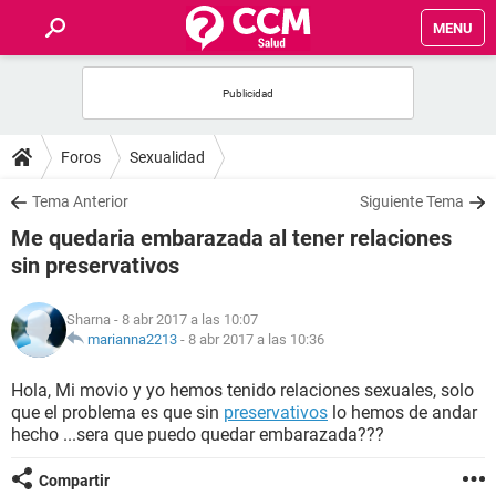
MENU
INICIO
FOROS
Foros
Sexualidad
SALUD
Tema Anterior
Siguiente Tema
Me quedaria embarazada al tener relaciones
FAMILIA
sin preservativos
NUTRICIÓN
Sharna
- 8 abr 2017 a las 10:07
marianna2213
-
8 abr 2017 a las 10:36
BIENESTAR
Hola, Mi movio y yo hemos tenido relaciones sexuales, solo
que el problema es que sin
preservativos
lo hemos de andar
SEXUALIDAD
hecho ...sera que puedo quedar embarazada???
GLOSARIO
Compartir