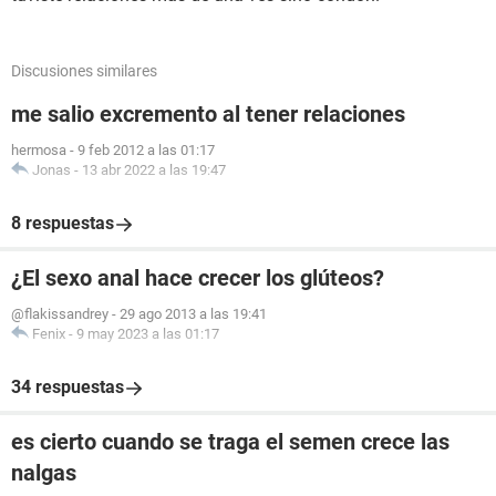
Discusiones similares
me salio excremento al tener relaciones
hermosa
-
9 feb 2012 a las 01:17
Jonas
-
13 abr 2022 a las 19:47
8 respuestas
¿El sexo anal hace crecer los glúteos?
@flakissandrey
-
29 ago 2013 a las 19:41
Fenix
-
9 may 2023 a las 01:17
34 respuestas
es cierto cuando se traga el semen crece las
nalgas