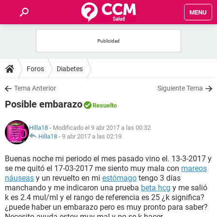
MENU
INICIO
FOROS
Foros
Diabetes
SALUD
Tema Anterior
Siguiente Tema
Posible embarazo
Resuelto
FAMILIA
Hilla18
- Modificado el 9 abr 2017 a las 00:32
NUTRICIÓN
Hilla18
-
9 abr 2017 a las 02:19
Buenas noche mi periodo el mes pasado vino el. 13-3-2017 y
BIENESTAR
se me quitó el 17-03-2017 me siento muy mala con
mareos
náuseas
y un revuelto en mi
estómago
tengo 3 días
SEXUALIDAD
manchando y me indicaron una prueba
beta hcg
y me salió
k es 2.4 muI/ml y el rango de referencia es 25 ¿k significa?
¿puede haber un embarazo pero es muy pronto para saber?
GLOSARIO
Necesito ayuda estoy muy mal y no se k hacer.