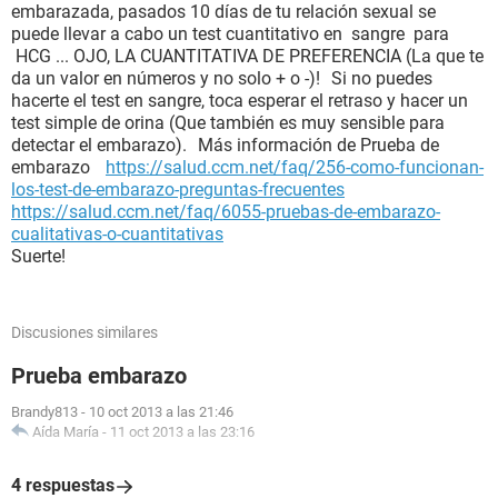
embarazada, pasados 10 días de tu relación sexual se
puede llevar a cabo un test cuantitativo en sangre para
HCG ... OJO, LA CUANTITATIVA DE PREFERENCIA (La que te
da un valor en números y no solo + o -)! Si no puedes
hacerte el test en sangre, toca esperar el retraso y hacer un
test simple de orina (Que también es muy sensible para
detectar el embarazo). Más información de Prueba de
embarazo
https://salud.ccm.net/faq/256-como-funcionan-
los-test-de-embarazo-preguntas-frecuentes
https://salud.ccm.net/faq/6055-pruebas-de-embarazo-
cualitativas-o-cuantitativas
Suerte!
Discusiones similares
Prueba embarazo
Brandy813
-
10 oct 2013 a las 21:46
Aída María
-
11 oct 2013 a las 23:16
4 respuestas