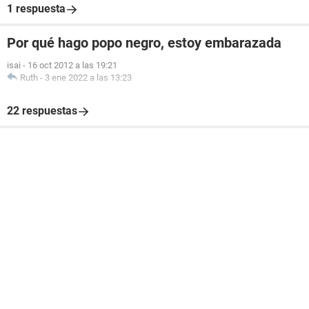
1 respuesta
Por qué hago popo negro, estoy embarazada
isai
-
16 oct 2012 a las 19:21
Ruth
-
3 ene 2022 a las 13:23
22 respuestas