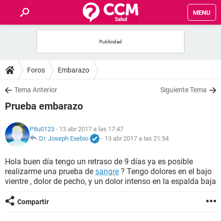
MENU
INICIO
FOROS
Foros
Embarazo
SALUD
Tema Anterior
Siguiente Tema
Prueba embarazo
FAMILIA
Pitu0123
- 13 abr 2017 a las 17:47
NUTRICIÓN
Dr. Joseph Exebio
-
13 abr 2017 a las 21:54
Hola buen día tengo un retraso de 9 días ya es posible
BIENESTAR
realizarme una prueba de
sangre
? Tengo dolores en el bajo
vientre , dolor de pecho, y un dolor intenso en la espalda baja
SEXUALIDAD
Compartir
GLOSARIO