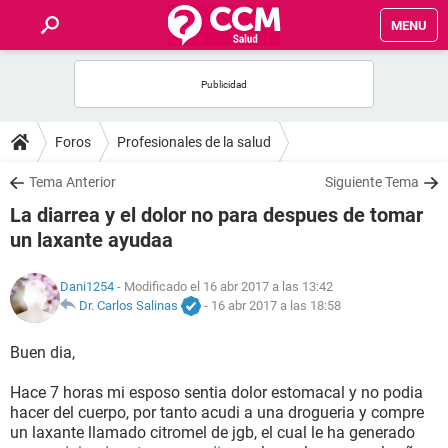
MENU
INICIO
FOROS
Foros
Profesionales de la salud
SALUD
Tema Anterior
Siguiente Tema
La diarrea y el dolor no para despues de tomar
FAMILIA
un laxante ayudaa
NUTRICIÓN
Dani1254
- Modificado el 16 abr 2017 a las 13:42
Dr. Carlos Salinas
-
16 abr 2017 a las 18:58
BIENESTAR
Buen dia,
SEXUALIDAD
Hace 7 horas mi esposo sentia dolor estomacal y no podia
hacer del cuerpo, por tanto acudi a una drogueria y compre
un laxante llamado citromel de jgb, el cual le ha generado
GLOSARIO