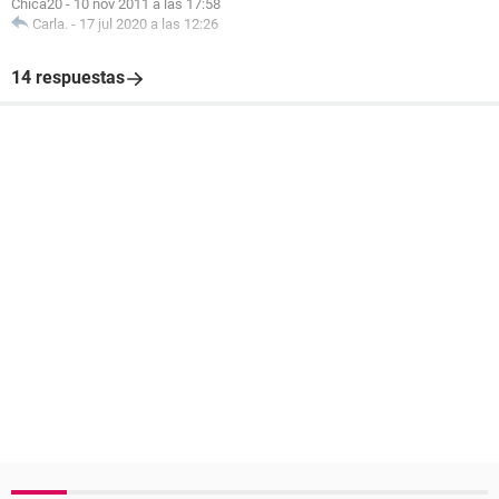
Chica20
-
10 nov 2011 a las 17:58
Carla.
-
17 jul 2020 a las 12:26
14 respuestas