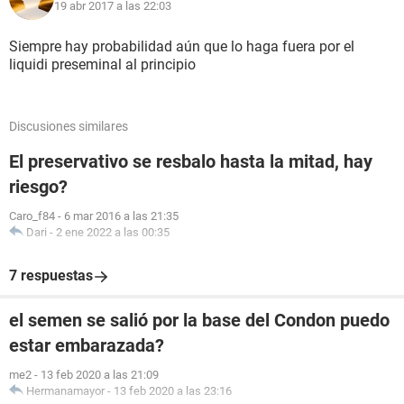
19 abr 2017 a las 22:03
Siempre hay probabilidad aún que lo haga fuera por el
liquidi preseminal al principio
Discusiones similares
El preservativo se resbalo hasta la mitad, hay
riesgo?
Caro_f84
-
6 mar 2016 a las 21:35
Dari
-
2 ene 2022 a las 00:35
7 respuestas
el semen se salió por la base del Condon puedo
estar embarazada?
me2
-
13 feb 2020 a las 21:09
Hermanamayor
-
13 feb 2020 a las 23:16