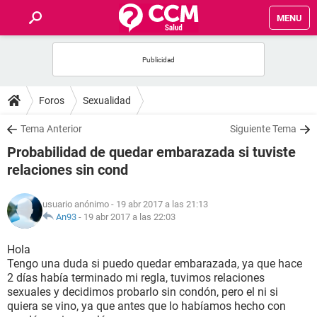
MENU
INICIO
FOROS
Foros
Sexualidad
SALUD
Tema Anterior
Siguiente Tema
Probabilidad de quedar embarazada si tuviste
FAMILIA
relaciones sin cond
NUTRICIÓN
usuario anónimo
- 19 abr 2017 a las 21:13
An93
-
19 abr 2017 a las 22:03
BIENESTAR
Hola
Tengo una duda si puedo quedar embarazada, ya que hace
SEXUALIDAD
2 días había terminado mi regla, tuvimos relaciones
sexuales y decidimos probarlo sin condón, pero el ni si
quiera se vino, ya que antes que lo habíamos hecho con
GLOSARIO