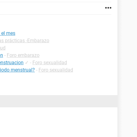
 el mes
as prácticas -Embarazo
lud
ón
-
Foro embarazo
enstruacion
✓
-
Foro sexualidad
riodo menstrual?
-
Foro sexualidad