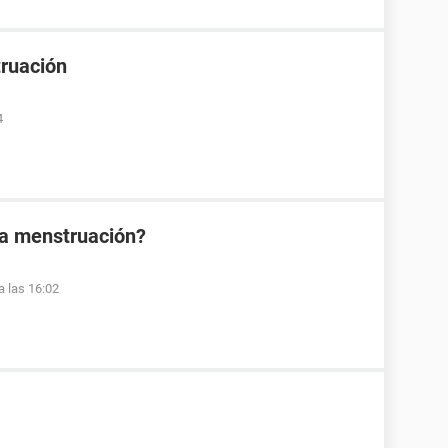
truación
4
la menstruación?
a las 16:02