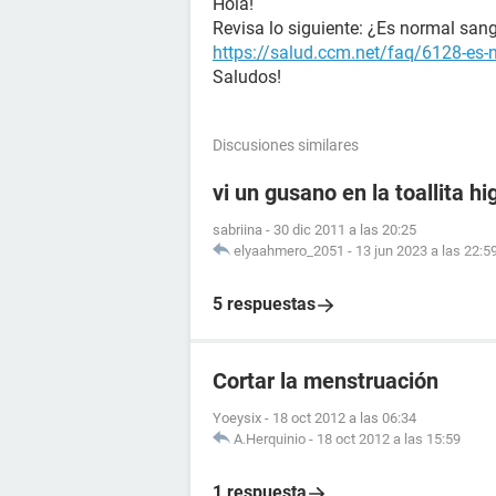
Hola!
Revisa lo siguiente: ¿Es normal sang
https://salud.ccm.net/faq/6128-es-n
Saludos!
Discusiones similares
vi un gusano en la toallita hi
sabriina
-
30 dic 2011 a las 20:25
elyaahmero_2051
-
13 jun 2023 a las 22:5
5 respuestas
Cortar la menstruación
Yoeysix
-
18 oct 2012 a las 06:34
A.Herquinio
-
18 oct 2012 a las 15:59
1 respuesta