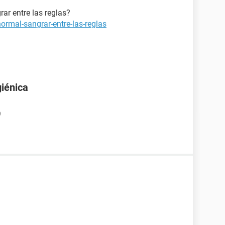
rar entre las reglas?
ormal-sangrar-entre-las-reglas
giénica
9