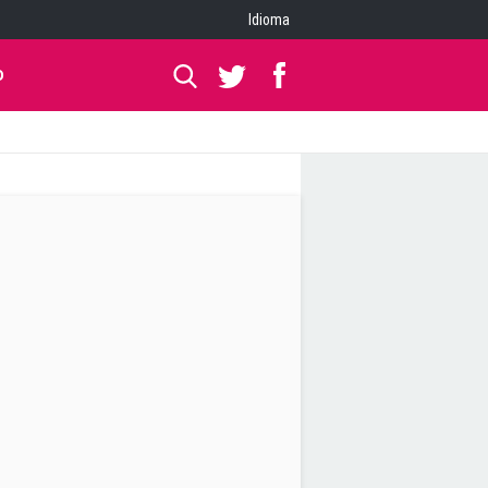
Idioma
O