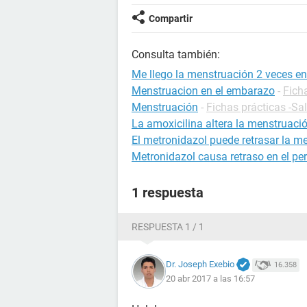
Compartir
Consulta también:
Me llego la menstruación 2 veces en
Menstruacion en el embarazo
-
Fich
Menstruación
-
Fichas prácticas -Sa
La amoxicilina altera la menstruaci
El metronidazol puede retrasar la m
Metronidazol causa retraso en el pe
1 respuesta
RESPUESTA 1 / 1
Dr. Joseph Exebio
16.358
20 abr 2017 a las 16:57