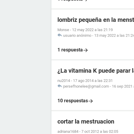
lombriz pequeña en la mens
Monse
-
12 may 2022 a las 21:19
usuario anónimo
-
13 may 2022 a las 21:2
1 respuesta
¿La vitamina K puede parar 
nu2014
-
17 ago 2014 a las 22:31
persefhonelee@gmail.com
-
16 sep 2021 
10 respuestas
cortar la mestruacion
adriana1684
-
7 oct 2012 a las 02:05