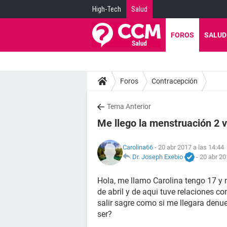
High-Tech
Salud
FOROS
SALUD
Foros
Contracepción
Tema Anterior
Me llego la menstruación 2 
Carolina66
- 20 abr 2017 a las 14:44
Dr. Joseph Exebio
-
20 abr 20
Hola, me llamo Carolina tengo 17 y m
de abril y de aqui tuve relaciones c
salir sagre como si me llegara den
ser?