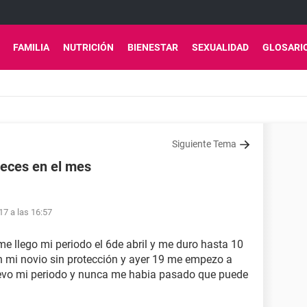
FAMILIA
NUTRICIÓN
BIENESTAR
SEXUALIDAD
GLOSARI
Siguiente Tema
veces en el mes
17 a las 16:57
e llego mi periodo el 6de abril y me duro hasta 10
on mi novio sin protección y ayer 19 me empezo a
uevo mi periodo y nunca me habia pasado que puede