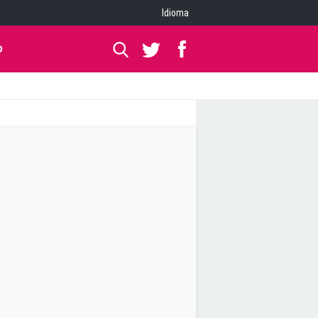
Idioma
O