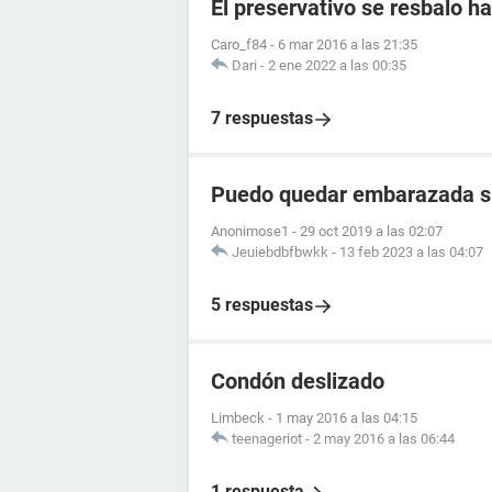
El preservativo se resbalo ha
Caro_f84
-
6 mar 2016 a las 21:35
Dari
-
2 ene 2022 a las 00:35
7 respuestas
Puedo quedar embarazada si 
Anonimose1
-
29 oct 2019 a las 02:07
Jeuiebdbfbwkk
-
13 feb 2023 a las 04:07
5 respuestas
Condón deslizado
Limbeck
-
1 may 2016 a las 04:15
teenageriot
-
2 may 2016 a las 06:44
1 respuesta