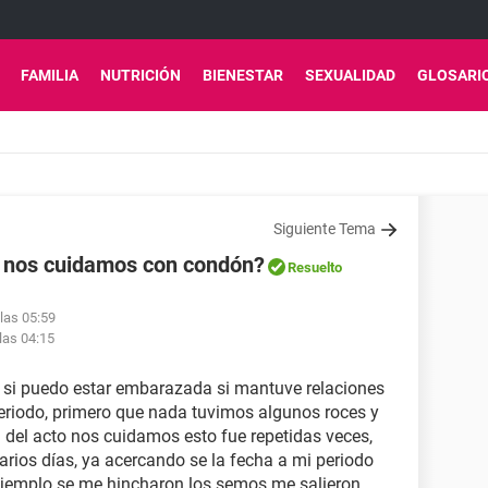
FAMILIA
NUTRICIÓN
BIENESTAR
SEXUALIDAD
GLOSARI
Siguiente Tema
 nos cuidamos con condón?
Resuelto
 las 05:59
las 04:15
r si puedo estar embarazada si mantuve relaciones
riodo, primero que nada tuvimos algunos roces y
a del acto nos cuidamos esto fue repetidas veces,
arios días, ya acercando se la fecha a mi periodo
jemplo se me hincharon los semos me salieron