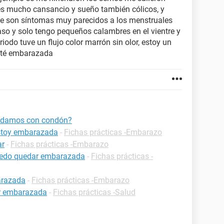
es mucho cansancio y sueño también cólicos, y
ue son síntomas muy parecidos a los menstruales
raso y solo tengo pequeños calambres en el vientre y
iodo tuve un flujo color marrón sin olor, estoy un
sté embarazada
uidamos con condón?
estoy embarazada
-
Fichas prácticas -Embarazo
ar
-
Fichas prácticas -Embarazo
uedo quedar embarazada
-
Fichas prácticas -
arazada
-
Fichas prácticas -Embarazo
ar embarazada
-
Fichas prácticas -Salud