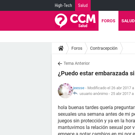
High-Tech
Salud
FOROS
SALUD
Foros
Contracepción
Tema Anterior
¿Puedo estar embarazada si
jeesse
- Modificado el 26 abr 2017 a
usuario anónimo -
25 abr 2017 a 
hola buenas tardes quería pregunta
sexuales una semana antes de mi pe
juegos sin protección y ya en la hor
mantuvimos la relación sexual por v
empece a notar cambios en mi por e