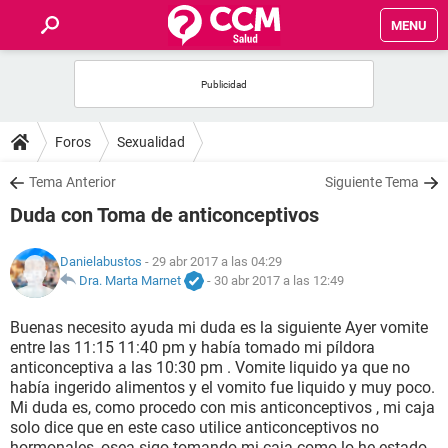
MENU
INICIO
FOROS
Foros
Sexualidad
SALUD
Tema Anterior
Siguiente Tema
Duda con Toma de anticonceptivos
FAMILIA
Danielabustos
- 29 abr 2017 a las 04:29
NUTRICIÓN
Dra. Marta Marnet
-
30 abr 2017 a las 12:49
Buenas necesito ayuda mi duda es la siguiente Ayer vomite
BIENESTAR
entre las 11:15 11:40 pm y había tomado mi píldora
anticonceptiva a las 10:30 pm . Vomite liquido ya que no
SEXUALIDAD
había ingerido alimentos y el vomito fue liquido y muy poco.
Mi duda es, como procedo con mis anticonceptivos , mi caja
solo dice que en este caso utilice anticonceptivos no
GLOSARIO
hormonales, osea sigo tomando mi caja como lo he estado