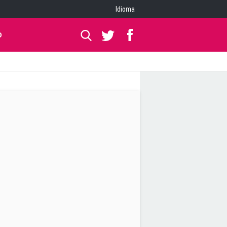
Idioma
O