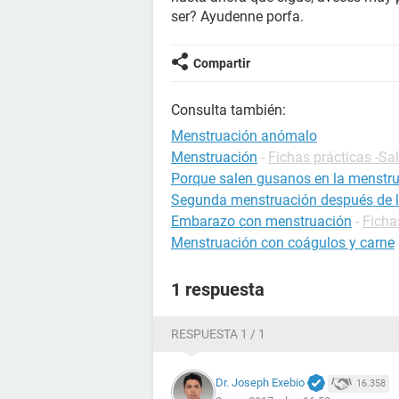
ser? Ayudenne porfa.
Compartir
Consulta también:
Menstruación anómalo
Menstruación
-
Fichas prácticas -Sa
Porque salen gusanos en la menstr
Segunda menstruación después de la 
Embarazo con menstruación
-
Ficha
Menstruación con coágulos y carne
1 respuesta
RESPUESTA 1 / 1
Dr. Joseph Exebio
16.358