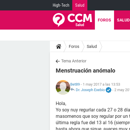
High-Tech
Salud
FOROS
SALUD
Foros
Salud
Tema Anterior
Menstruación anómalo
Bet89
- 1 may 2017 a las 13:53
Dr. Joseph Exebio
-
2 may 201
Hola,
Yo soy nuy regurlar cada 27 o 28 dí
masomenos que soy regular por un tr
última regla fue del 13 al 16 (siem
hasta ahora que sigue, aveces muy p