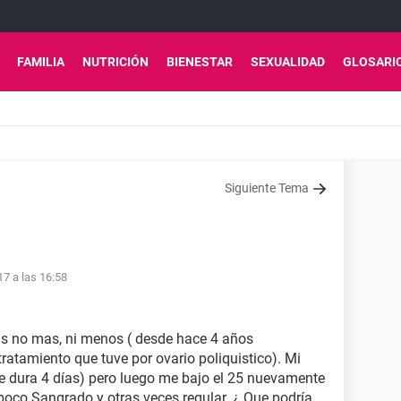
FAMILIA
NUTRICIÓN
BIENESTAR
SEXUALIDAD
GLOSARI
Siguiente Tema
7 a las 16:58
as no mas, ni menos ( desde hace 4 años
atamiento que tuve por ovario poliquistico). Mi
pre dura 4 días) pero luego me bajo el 25 nuevamente
oco Sangrado y otras veces regular. ¿ Que podría