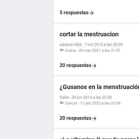
5 respuestas
cortar la mestruacion
adriana1684
-
7 oct 2012 a las 02:05
Dulce
-
26 mar 2021 a las 21:51
20 respuestas
¿Gusanos en la menstruació
Dalia
-
24 jun 2014 a las 22:08
Grecia
-
17 abr 2022 a las 07:09
20 respuestas