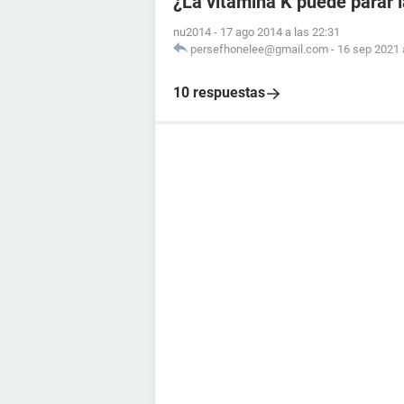
¿La vitamina K puede parar 
nu2014
-
17 ago 2014 a las 22:31
persefhonelee@gmail.com
-
16 sep 2021 
10 respuestas