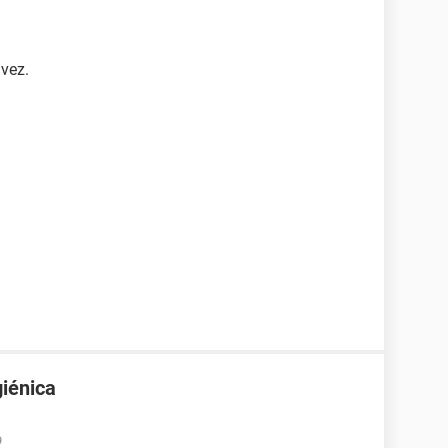
 vez.
giénica
9