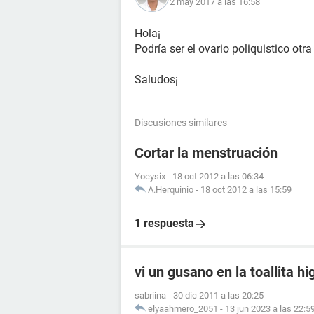
2 may 2017 a las 16:58
Hola¡
Podría ser el ovario poliquistico otra
Saludos¡
Discusiones similares
Cortar la menstruación
Yoeysix
-
18 oct 2012 a las 06:34
A.Herquinio
-
18 oct 2012 a las 15:59
1 respuesta
vi un gusano en la toallita hi
sabriina
-
30 dic 2011 a las 20:25
elyaahmero_2051
-
13 jun 2023 a las 22:5