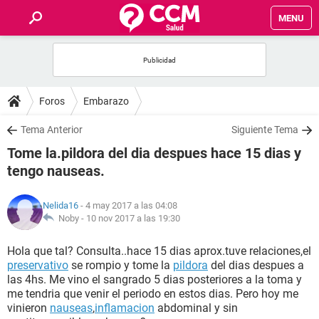
MENU
INICIO
FOROS
Foros
Embarazo
SALUD
Tema Anterior
Siguiente Tema
Tome la.pildora del dia despues hace 15 dias y
FAMILIA
tengo nauseas.
NUTRICIÓN
Nelida16
- 4 may 2017 a las 04:08
Noby -
10 nov 2017 a las 19:30
BIENESTAR
Hola que tal? Consulta..hace 15 dias aprox.tuve relaciones,el
preservativo
se rompio y tome la
pildora
del dias despues a
SEXUALIDAD
las 4hs. Me vino el sangrado 5 dias posteriores a la toma y
me tendria que venir el periodo en estos dias. Pero hoy me
vinieron
nauseas
,
inflamacion
abdominal y sin
GLOSARIO