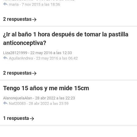
maria
-
7 nov 2015 a las 18:36
2 respuestas
¿Ir al baño 1 hora después de tomar la pastilla
anticonceptiva?
Liza28121999
-
22 may 2016 a las 12:33
AguilarAndrea
-
23 may 2016 a las 06:42
2 respuestas
Tengo 15 años y me mide 15cm
AlanorejuelaAlan
-
28 abr 2022 a las 22:23
Nat20083
-
28 abr 2022 a las 23:59
1 respuesta