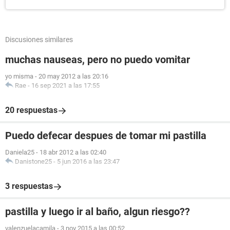
Discusiones similares
muchas nauseas, pero no puedo vomitar
yo misma
-
20 may 2012 a las 20:16
Rae
-
16 sep 2021 a las 17:55
20 respuestas
Puedo defecar despues de tomar mi pastilla
Daniela25
-
18 abr 2012 a las 02:40
Danistone25
-
5 jun 2016 a las 23:47
3 respuestas
pastilla y luego ir al baño, algun riesgo??
valenzuelacamila
-
3 nov 2015 a las 00:52