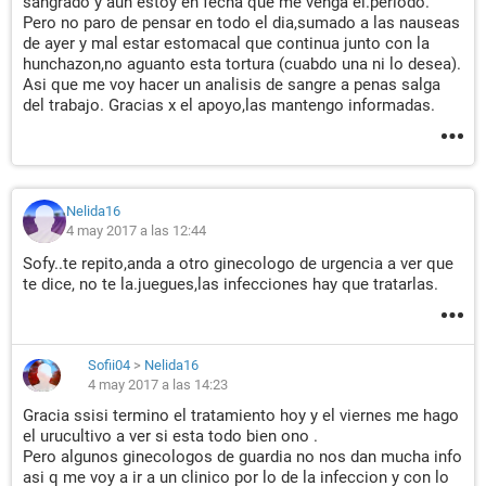
sangrado y aun estoy en fecha que me venga el.periodo.
Pero no paro de pensar en todo el dia,sumado a las nauseas
de ayer y mal estar estomacal que continua junto con la
hunchazon,no aguanto esta tortura (cuabdo una ni lo desea).
Asi que me voy hacer un analisis de sangre a penas salga
del trabajo. Gracias x el apoyo,las mantengo informadas.
Nelida16
4 may 2017 a las 12:44
Sofy..te repito,anda a otro ginecologo de urgencia a ver que
te dice, no te la.juegues,las infecciones hay que tratarlas.
Sofii04
>
Nelida16
4 may 2017 a las 14:23
Gracia ssisi termino el tratamiento hoy y el viernes me hago
el urucultivo a ver si esta todo bien ono .
Pero algunos ginecologos de guardia no nos dan mucha info
asi q me voy a ir a un clinico por lo de la infeccion y con lo