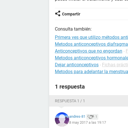
Compartir
Consulta también:
Primera ves que utilizo métodos ant
Metodos anticonceptivos diafragma
Anticonceptivos que no engordan
-
F
Metodos anticonceptivos hormonal
Dejar anticonceptivos
-
Fichas práct
Metodos para adelantar la menstru
1 respuesta
RESPUESTA 1 / 1
andres-81
1
8 may 2017 a las 19:17