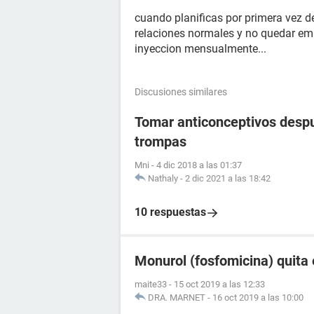
cuando planificas por primera vez d
relaciones normales y no quedar em
inyeccion mensualmente...
Discusiones similares
Tomar anticonceptivos despu
trompas
Mni
-
4 dic 2018 a las 01:37
Nathaly
-
2 dic 2021 a las 18:42
10 respuestas
Monurol (fosfomicina) quita 
maite33
-
15 oct 2019 a las 12:33
DRA. MARNET
-
16 oct 2019 a las 10:00