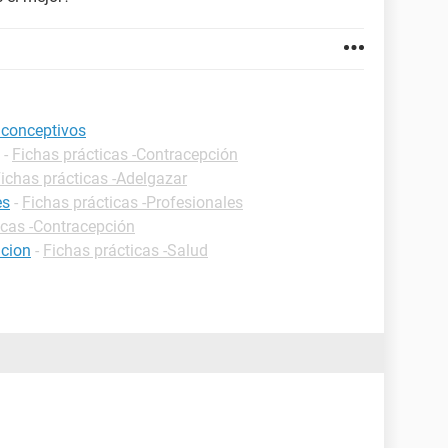
iconceptivos
-
Fichas prácticas -Contracepción
ichas prácticas -Adelgazar
es
-
Fichas prácticas -Profesionales
icas -Contracepción
acion
-
Fichas prácticas -Salud