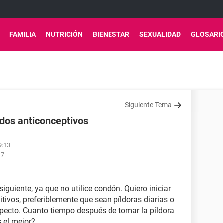
FAMILIA
NUTRICIÓN
BIENESTAR
SEXUALIDAD
GLOSARI
Siguiente Tema
odos anticonceptivos
9:13
17
siguiente, ya que no utilice condón. Quiero iniciar
tivos, preferiblemente que sean píldoras diarias o
pecto. Cuanto tiempo después de tomar la píldora
s el mejor?