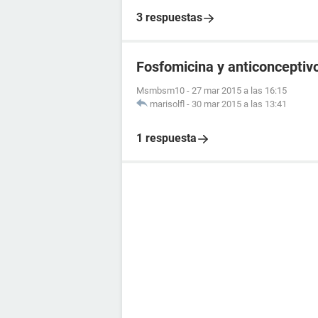
3 respuestas
Fosfomicina y anticonceptivo
Msmbsm10
-
27 mar 2015 a las 16:15
marisolfl
-
30 mar 2015 a las 13:41
1 respuesta