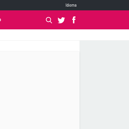
Idioma
O