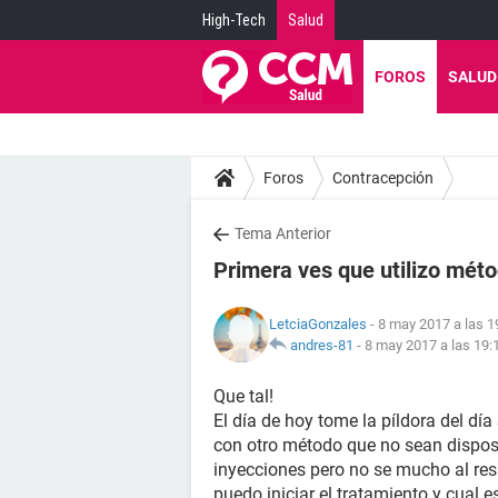
High-Tech
Salud
FOROS
SALUD
Foros
Contracepción
Tema Anterior
Primera ves que utilizo mét
LetciaGonzales
- 8 may 2017 a las 1
andres-81
-
8 may 2017 a las 19:
Que tal!
El día de hoy tome la píldora del día 
con otro método que no sean disposi
inyecciones pero no se mucho al res
puedo iniciar el tratamiento y cual e