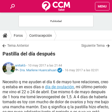
MENU
INICIO
FOROS
Foros
Contracepción
SALUD
Tema Anterior
Siguiente Tema
Pastilla del día después
FAMILIA
anitakb
- 10 may 2017 a las 21:44
NUTRICIÓN
Dra. Marlene Huancahuari
-
16 may 2017 a las 02:01
Necesito q me ayuden el día 6 de mayo tuve relaciones, creo
BIENESTAR
q estaba en esos días o
día de ovulación
, mi último periodo
me vino el 22 o 24 de abril. Ese mismo 6 de mayo después
SEXUALIDAD
de 1 hora me tomé levonogestrel de 1,5. A 4 días de haberla
tomado es toy con mucho de dolor de ovarios y hoy me bajo
una mancha marrón. Eso q significa q la pastilla hizo efecto,
GLOSARIO
se me puso adelantar tanto el periodo o es q ya ya está