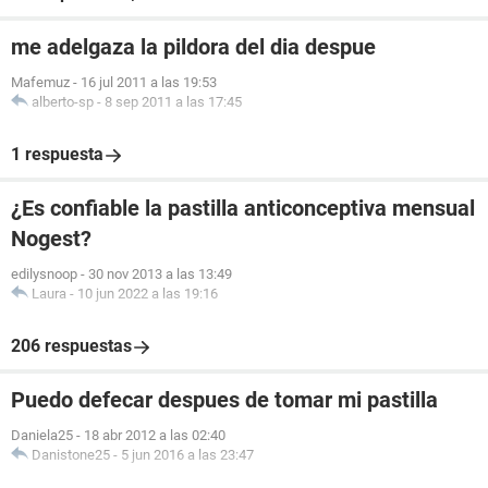
me adelgaza la pildora del dia despue
Mafemuz
-
16 jul 2011 a las 19:53
alberto-sp
-
8 sep 2011 a las 17:45
1 respuesta
¿Es confiable la pastilla anticonceptiva mensual
Nogest?
edilysnoop
-
30 nov 2013 a las 13:49
Laura
-
10 jun 2022 a las 19:16
206 respuestas
Puedo defecar despues de tomar mi pastilla
Daniela25
-
18 abr 2012 a las 02:40
Danistone25
-
5 jun 2016 a las 23:47