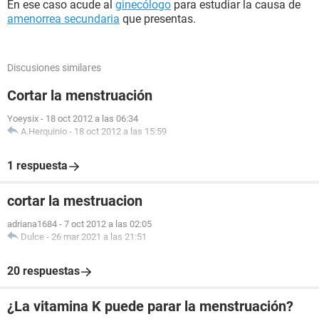
En ese caso acude al
ginecólogo
para estudiar la causa de
amenorrea secundaria
que presentas.
Discusiones similares
Cortar la menstruación
Yoeysix
-
18 oct 2012 a las 06:34
A.Herquinio
-
18 oct 2012 a las 15:59
1 respuesta
cortar la mestruacion
adriana1684
-
7 oct 2012 a las 02:05
Dulce
-
26 mar 2021 a las 21:51
20 respuestas
¿La vitamina K puede parar la menstruación?