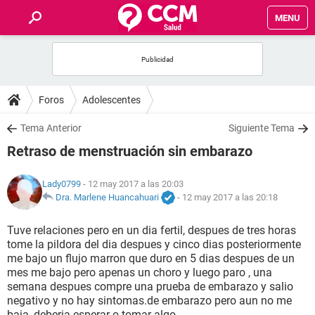
MENU
INICIO
FOROS
Foros
Adolescentes
SALUD
Tema Anterior
Siguiente Tema
Retraso de menstruación sin embarazo
FAMILIA
Lady0799
- 12 may 2017 a las 20:03
NUTRICIÓN
Dra. Marlene Huancahuari
-
12 may 2017 a las 20:18
Tuve relaciones pero en un dia fertil, despues de tres horas
BIENESTAR
tome la pildora del dia despues y cinco dias posteriormente
me bajo un flujo marron que duro en 5 dias despues de un
SEXUALIDAD
mes me bajo pero apenas un choro y luego paro , una
semana despues compre una prueba de embarazo y salio
negativo y no hay sintomas.de embarazo pero aun no me
GLOSARIO
baja, deberia esperar o tomar algo