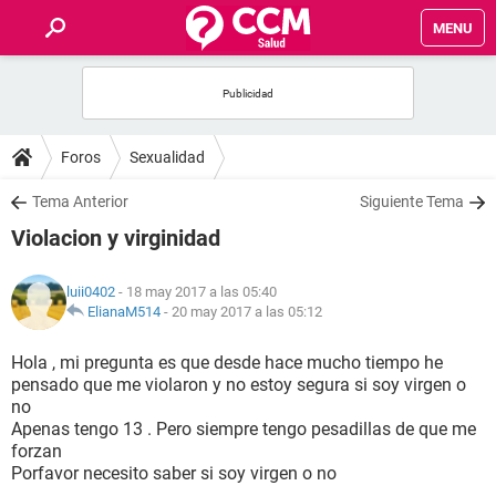
MENU
INICIO
FOROS
Foros
Sexualidad
SALUD
Tema Anterior
Siguiente Tema
Violacion y virginidad
FAMILIA
luii0402
- 18 may 2017 a las 05:40
NUTRICIÓN
ElianaM514
-
20 may 2017 a las 05:12
Hola , mi pregunta es que desde hace mucho tiempo he
BIENESTAR
pensado que me violaron y no estoy segura si soy virgen o
no
SEXUALIDAD
Apenas tengo 13 . Pero siempre tengo pesadillas de que me
forzan
Porfavor necesito saber si soy virgen o no
GLOSARIO