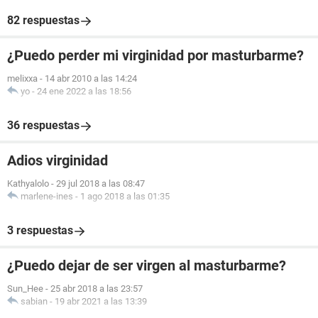
82 respuestas
¿Puedo perder mi virginidad por masturbarme?
melixxa
-
14 abr 2010 a las 14:24
yo
-
24 ene 2022 a las 18:56
36 respuestas
Adios virginidad
Kathyalolo
-
29 jul 2018 a las 08:47
marlene-ines
-
1 ago 2018 a las 01:35
3 respuestas
¿Puedo dejar de ser virgen al masturbarme?
Sun_Hee
-
25 abr 2018 a las 23:57
sabian
-
19 abr 2021 a las 13:39