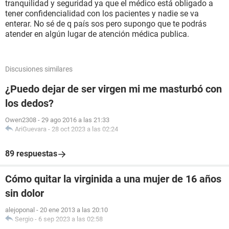
tranquilidad y seguridad ya que el médico está obligado a
tener confidencialidad con los pacientes y nadie se va
enterar. No sé de q país sos pero supongo que te podrás
atender en algún lugar de atención médica publica.
Discusiones similares
¿Puedo dejar de ser virgen mi me masturbó con
los dedos?
Owen2308
-
29 ago 2016 a las 21:33
AriGuevara
-
28 oct 2023 a las 02:24
89 respuestas
Cómo quitar la virginida a una mujer de 16 años
sin dolor
alejoponal
-
20 ene 2013 a las 20:10
Sergio
-
6 sep 2023 a las 02:58