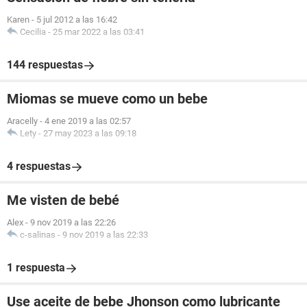
Karen
-
5 jul 2012 a las 16:42
Cecilia
-
25 mar 2022 a las 03:41
144 respuestas
Miomas se mueve como un bebe
Aracelly
-
4 ene 2019 a las 02:57
Lety
-
27 may 2023 a las 09:18
4 respuestas
Me visten de bebé
Alex
-
9 nov 2019 a las 22:26
c-salinas
-
9 nov 2019 a las 22:33
1 respuesta
Use aceite de bebe Jhonson como lubricante