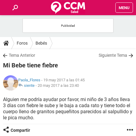
MENU
INICIO
FOROS
Foros
Bebés
SALUD
Tema Anterior
Siguiente Tema
Mi Bebe tiene fiebre
FAMILIA
Paola_Flores
- 19 may 2017 a las 01:45
NUTRICIÓN
siente
-
20 may 2017 a las 23:40
Alguien me podría ayudar por favor, mi niño de 3 años lleva
BIENESTAR
3 días con fiebre le sube y le baja a cada rato y tiene todo el
cuerpo lleno de granitos pequeñitos parecidos al salpullido y
SEXUALIDAD
le pica mucho.
Compartir
GLOSARIO