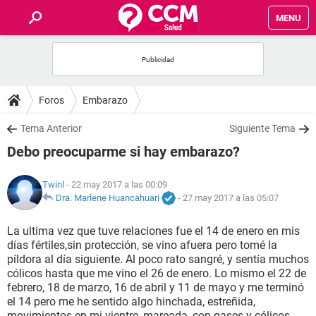
MENU
INICIO
FOROS
Foros
Embarazo
SALUD
Tema Anterior
Siguiente Tema
Debo preocuparme si hay embarazo?
FAMILIA
Twinl
- 22 may 2017 a las 00:09
NUTRICIÓN
Dra. Marlene Huancahuari
-
27 may 2017 a las 05:07
La ultima vez que tuve relaciones fue el 14 de enero en mis
BIENESTAR
días fértiles,sin protección, se vino afuera pero tomé la
píldora al día siguiente. Al poco rato sangré, y sentía muchos
SEXUALIDAD
cólicos hasta que me vino el 26 de enero. Lo mismo el 22 de
febrero, 18 de marzo, 16 de abril y 11 de mayo y me terminó
el 14 pero me he sentido algo hinchada, estreñida,
GLOSARIO
movimientos en mi vientre, mareada, con gases y cólicos.