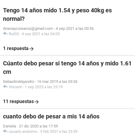
Tengo 14 años mido 1.54 y peso 40kg es
normal?
Arianaycoreanoz@gmail.com
-
4 sep 2021 a las 00:56
Rut03
-
4 sep 2021 a las 04:05
1 respuesta
Cúanto debo pesar si tengo 14 años y mido 1.61
cm
SebastinAlejandro
-
16 mar 2019 a las 03:26
Vincent
-
1 sep 2023 a las 23:19
11 respuestas
cuanto debo de pesar a mis 14 años
Daniela
-
21 dic 2020 a las 17:59
usuario anónimo
-
3 feb 2021 a las 23:39