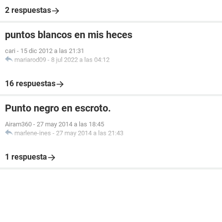
2 respuestas
puntos blancos en mis heces
cari
-
15 dic 2012 a las 21:31
mariarod09
-
8 jul 2022 a las 04:12
16 respuestas
Punto negro en escroto.
Airam360
-
27 may 2014 a las 18:45
marlene-ines
-
27 may 2014 a las 21:43
1 respuesta