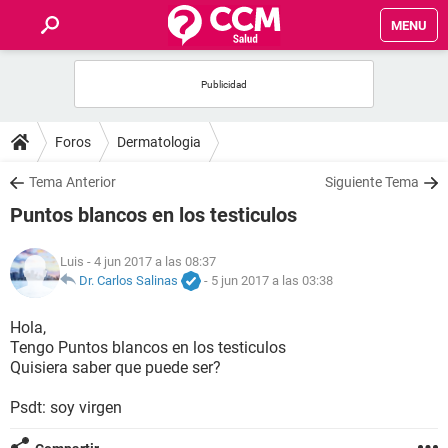
MENU
INICIO
FOROS
Foros
Dermatologia
SALUD
Tema Anterior
Siguiente Tema
Puntos blancos en los testiculos
FAMILIA
Luis
- 4 jun 2017 a las 08:37
NUTRICIÓN
Dr. Carlos Salinas
-
5 jun 2017 a las 03:38
Hola,
BIENESTAR
Tengo Puntos blancos en los testiculos
Quisiera saber que puede ser?
SEXUALIDAD
Psdt: soy virgen
GLOSARIO