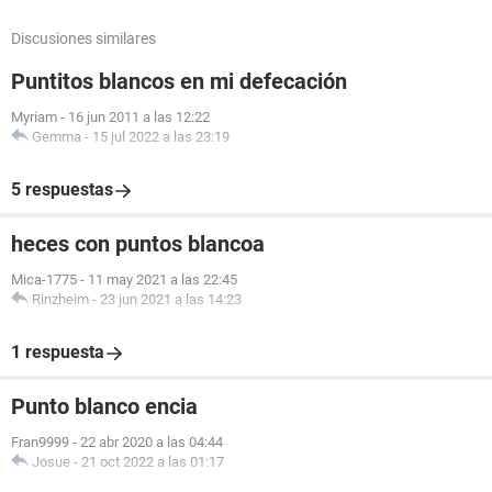
Discusiones similares
Puntitos blancos en mi defecación
Myriam
-
16 jun 2011 a las 12:22
Gemma
-
15 jul 2022 a las 23:19
5 respuestas
heces con puntos blancoa
Mica-1775
-
11 may 2021 a las 22:45
Rinzheim
-
23 jun 2021 a las 14:23
1 respuesta
Punto blanco encia
Fran9999
-
22 abr 2020 a las 04:44
Josue
-
21 oct 2022 a las 01:17