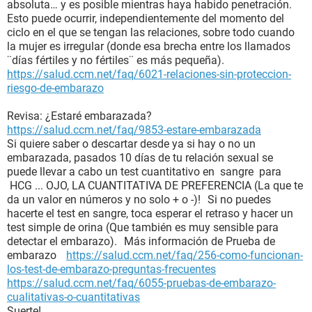
absoluta… y es posible mientras haya habido penetración.
Esto puede ocurrir, independientemente del momento del
ciclo en el que se tengan las relaciones, sobre todo cuando
la mujer es irregular (donde esa brecha entre los llamados
¨días fértiles y no fértiles¨ es más pequeña).
https://salud.ccm.net/faq/6021-relaciones-sin-proteccion-
riesgo-de-embarazo
Revisa: ¿Estaré embarazada?
https://salud.ccm.net/faq/9853-estare-embarazada
Si quiere saber o descartar desde ya si hay o no un
embarazada, pasados 10 días de tu relación sexual se
puede llevar a cabo un test cuantitativo en sangre para
HCG ... OJO, LA CUANTITATIVA DE PREFERENCIA (La que te
da un valor en números y no solo + o -)! Si no puedes
hacerte el test en sangre, toca esperar el retraso y hacer un
test simple de orina (Que también es muy sensible para
detectar el embarazo). Más información de Prueba de
embarazo
https://salud.ccm.net/faq/256-como-funcionan-
los-test-de-embarazo-preguntas-frecuentes
https://salud.ccm.net/faq/6055-pruebas-de-embarazo-
cualitativas-o-cuantitativas
Suerte!