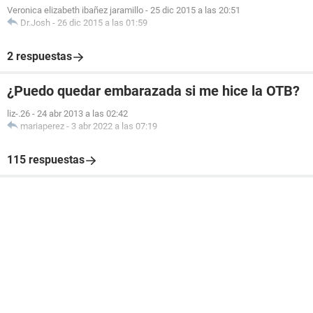
Veronica elizabeth ibañez jaramillo
-
25 dic 2015 a las 20:51
Dr.Josh
-
26 dic 2015 a las 01:59
2 respuestas
¿Puedo quedar embarazada si me hice la OTB?
liz-.26
-
24 abr 2013 a las 02:42
mariaperez
-
3 abr 2022 a las 07:19
115 respuestas