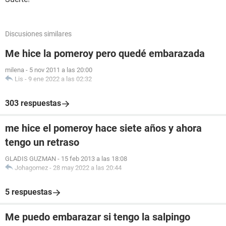
Discusiones similares
Me hice la pomeroy pero quedé embarazada
milena
-
5 nov 2011 a las 20:00
Lis
-
9 ene 2022 a las 02:32
303 respuestas
me hice el pomeroy hace siete años y ahora
tengo un retraso
GLADIS GUZMAN
-
15 feb 2013 a las 18:08
Johagomez
-
28 may 2022 a las 20:44
5 respuestas
Me puedo embarazar si tengo la salpingo