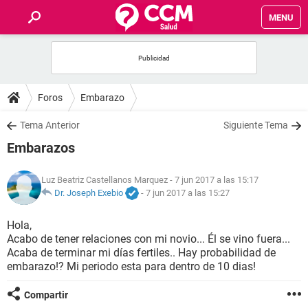
MENU
INICIO
FOROS
Foros
Embarazo
SALUD
Tema Anterior
Siguiente Tema
Embarazos
FAMILIA
Luz Beatriz Castellanos Marquez
- 7 jun 2017 a las 15:17
NUTRICIÓN
Dr. Joseph Exebio
-
7 jun 2017 a las 15:27
Hola,
BIENESTAR
Acabo de tener relaciones con mi novio... Él se vino fuera...
Acaba de terminar mi días fertiles.. Hay probabilidad de
SEXUALIDAD
embarazo!? Mi periodo esta para dentro de 10 dias!
Compartir
GLOSARIO