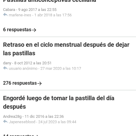
Cabara
-
9 ago 2017 a las 22:55
marlene-ines
-
1 abr 2018 a las 17:56
6 respuestas
Retraso en el ciclo menstrual después de dejar
las pastillas
dany
-
8 oct 2012 a las 20:51
usuario anónimo
-
27 mar 2020 a las 10:17
276 respuestas
Engordé luego de tomar la pastilla del día
después
Andrea28g
-
11 dic 2016 a las 22:36
Japeneseblood
-
24 jul 2023 a las 09:44