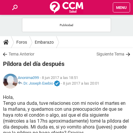
MENU
INICIO
FOROS
Foros
Embarazo
SALUD
Tema Anterior
Siguiente Tema
Píldora del día después
FAMILIA
Anonima099
- 8 jun 2017 a las 18:51
NUTRICIÓN
Dr. Joseph Exebio
-
8 jun 2017 a las 20:01
Hola,
BIENESTAR
Tengo una duda, tuve relaciones con mi novio el martes en
la mañana, y quedamos con una preocupación de que se
SEXUALIDAD
haya roto el condón o algo, así que el día siguiente
(miércoles a las 17hs aproximadamente) tomé la píldora del
día después. Mi duda es, si yo vomito ahora (jueves) puede
GLOSARIO
que la píldora no haga efecto? Gracias.