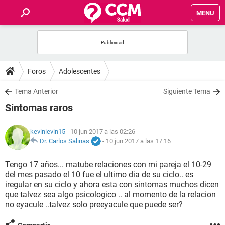
MENU
INICIO
FOROS
Foros
Adolescentes
SALUD
Tema Anterior
Siguiente Tema
Sintomas raros
FAMILIA
kevinlevin15
- 10 jun 2017 a las 02:26
NUTRICIÓN
Dr. Carlos Salinas
-
10 jun 2017 a las 17:16
Tengo 17 años... matube relaciones con mi pareja el 10-29
BIENESTAR
del mes pasado el 10 fue el ultimo dia de su ciclo.. es
iregular en su ciclo y ahora esta con sintomas muchos dicen
SEXUALIDAD
que talvez sea algo psicologico .. al momento de la relacion
no eyacule ..talvez solo preeyacule que puede ser?
GLOSARIO