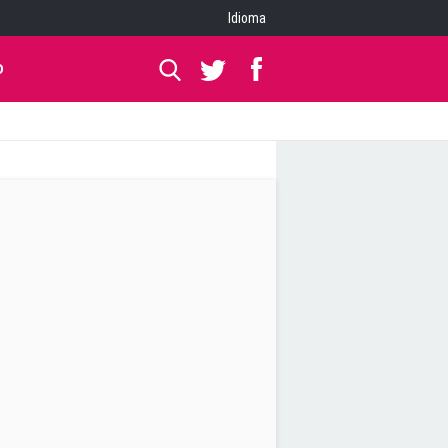
Idioma
O