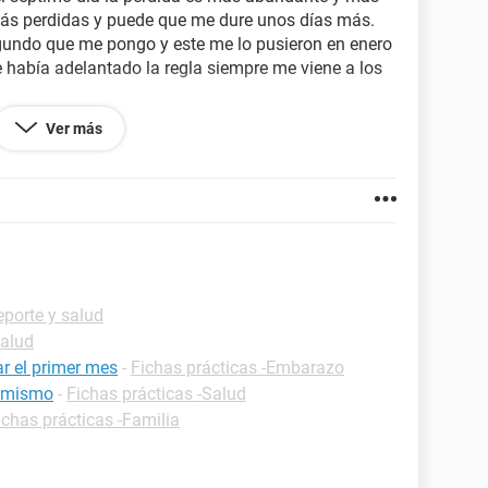
 más perdidas y puede que me dure unos días más.
egundo que me pongo y este me lo pusieron en enero
había adelantado la regla siempre me viene a los
ya vuelto a bajar.
Ver más
eporte y salud
Salud
r el primer mes
-
Fichas prácticas -Embarazo
y mismo
-
Fichas prácticas -Salud
ichas prácticas -Familia