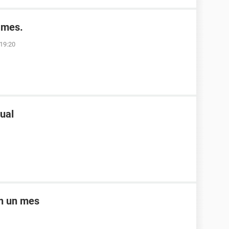
 mes.
 19:20
rual
en un mes