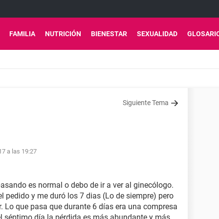
FAMILIA
NUTRICIÓN
BIENESTAR
SEXUALIDAD
GLOSARI
Siguiente Tema
17 a las 19:27
pasando es normal o debo de ir a ver al ginecólogo.
l pedido y me duró los 7 dias (Lo de siempre) pero
jar. Lo que pasa que durante 6 días era una compresa
del séptimo día la pérdida es más abundante y más