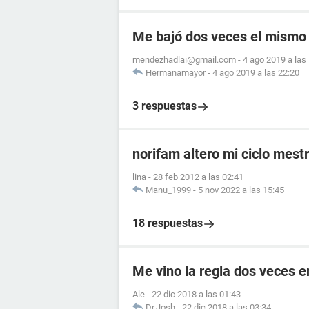
Me bajó dos veces el mismo
mendezhadlai@gmail.com
-
4 ago 2019 a las
Hermanamayor
-
4 ago 2019 a las 22:20
3 respuestas
norifam altero mi ciclo mest
lina
-
28 feb 2012 a las 02:41
Manu_1999
-
5 nov 2022 a las 15:45
18 respuestas
Me vino la regla dos veces 
Ale
-
22 dic 2018 a las 01:43
Dr.Josh
-
22 dic 2018 a las 03:34