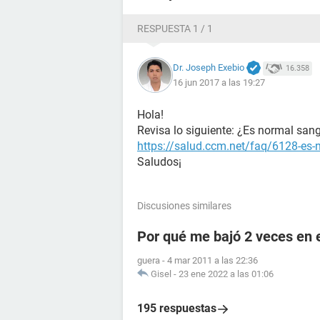
RESPUESTA 1 / 1
Dr. Joseph Exebio
16.358
16 jun 2017 a las 19:27
Hola!
Revisa lo siguiente: ¿Es normal sang
https://salud.ccm.net/faq/6128-es-n
Saludos¡
Discusiones similares
Por qué me bajó 2 veces en 
guera
-
4 mar 2011 a las 22:36
Gisel
-
23 ene 2022 a las 01:06
195 respuestas