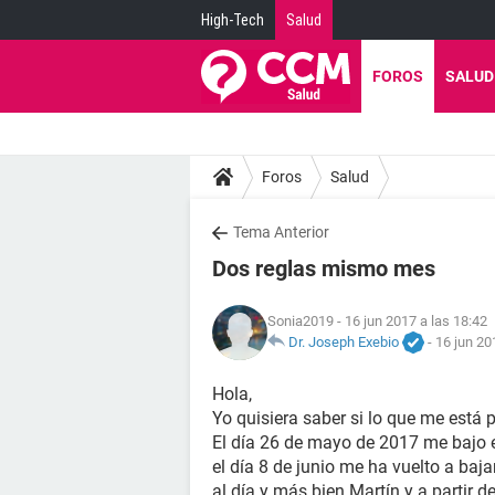
High-Tech
Salud
FOROS
SALUD
Foros
Salud
Tema Anterior
Dos reglas mismo mes
Sonia2019
- 16 jun 2017 a las 18:42
Dr. Joseph Exebio
-
16 jun 20
Hola,
Yo quisiera saber si lo que me está 
El día 26 de mayo de 2017 me bajo e
el día 8 de junio me ha vuelto a ba
al día y más bien Martín y a partir 