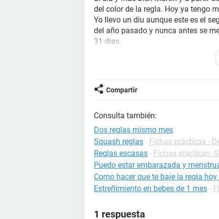
del color de la regla. Hoy ya tengo
Yo llevo un diu aunque este es el s
del año pasado y nunca antes se me 
31 dias.
Así que me extraña que en 13 dias ha
Si me pudieran orientar.
Muchas gracias.
Compartir
Saludos
Consulta también:
Dos reglas mismo mes
Squash reglas
-
Fichas prácticas - D
Reglas escasas
-
Fichas prácticas -
Puedo estar embarazada y menstrua
Como hacer que te baje la regla ho
Estreñimiento en bebes de 1 mes
-
F
1 respuesta