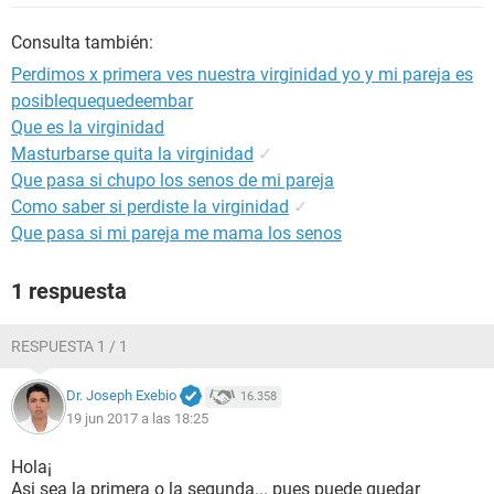
Consulta también:
Perdimos x primera ves nuestra virginidad yo y mi pareja es
posiblequequedeembar
Que es la virginidad
Masturbarse quita la virginidad
✓
Que pasa si chupo los senos de mi pareja
Como saber si perdiste la virginidad
✓
Que pasa si mi pareja me mama los senos
1 respuesta
RESPUESTA 1 / 1
Dr. Joseph Exebio
16.358
19 jun 2017 a las 18:25
Hola¡
Asi sea la primera o la segunda... pues puede quedar