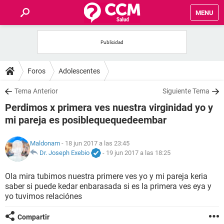
MENU
INICIO
FOROS
Foros
Adolescentes
SALUD
Tema Anterior
Siguiente Tema
Perdimos x primera ves nuestra virginidad yo y
FAMILIA
mi pareja es posiblequequedeembar
NUTRICIÓN
Maldonam
- 18 jun 2017 a las 23:45
Dr. Joseph Exebio
-
19 jun 2017 a las 18:25
BIENESTAR
Ola mira tubimos nuestra primere ves yo y mi pareja keria
saber si puede kedar enbarasada si es la primera ves eya y
SEXUALIDAD
yo tuvimos relaciónes
GLOSARIO
Compartir