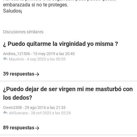
embarazada si no te proteges.
Saludos¡
Discusiones similares
¿ Puedo quitarme la virginidad yo misma ?
Andrea_121506
-
15 may 2019 a las 20:45
Mauricio
-
4 sep 2023 a las 00:55
39 respuestas
¿Puedo dejar de ser virgen mi me masturbó con
los dedos?
Owen2308
-
29 ago 2016 a las 21:33
AriGuevara
-
28 oct 2023 a las 02:24
89 respuestas