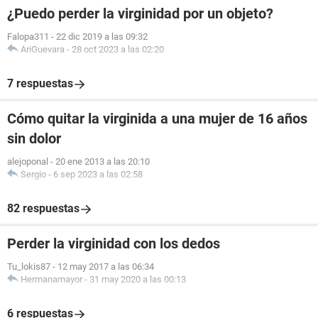
¿Puedo perder la virginidad por un objeto?
Falopa311
-
22 dic 2019 a las 09:32
AriGuevara
-
28 oct 2023 a las 02:20
7 respuestas
Cómo quitar la virginida a una mujer de 16 años
sin dolor
alejoponal
-
20 ene 2013 a las 20:10
Sergio
-
6 sep 2023 a las 02:58
82 respuestas
Perder la virginidad con los dedos
Tu_lokis87
-
12 may 2017 a las 06:34
Hermanamayor
-
31 may 2020 a las 00:13
6 respuestas