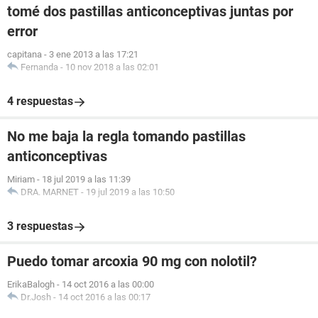
tomé dos pastillas anticonceptivas juntas por
error
capitana
-
3 ene 2013 a las 17:21
Fernanda
-
10 nov 2018 a las 02:01
4 respuestas
No me baja la regla tomando pastillas
anticonceptivas
Miriam
-
18 jul 2019 a las 11:39
DRA. MARNET
-
19 jul 2019 a las 10:50
3 respuestas
Puedo tomar arcoxia 90 mg con nolotil?
ErikaBalogh
-
14 oct 2016 a las 00:00
Dr.Josh
-
14 oct 2016 a las 00:17