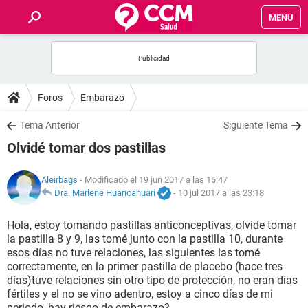
MENU
INICIO
FOROS
Foros
Embarazo
SALUD
Tema Anterior
Siguiente Tema
Olvidé tomar dos pastillas
FAMILIA
Aleirbags
- Modificado el 19 jun 2017 a las 16:47
NUTRICIÓN
Dra. Marlene Huancahuari
-
10 jul 2017 a las 23:18
Hola, estoy tomando pastillas anticonceptivas, olvide tomar
BIENESTAR
la pastilla 8 y 9, las tomé junto con la pastilla 10, durante
esos días no tuve relaciones, las siguientes las tomé
SEXUALIDAD
correctamente, en la primer pastilla de placebo (hace tres
días)tuve relaciones sin otro tipo de protección, no eran días
fértiles y el no se vino adentro, estoy a cinco días de mi
GLOSARIO
periodo, hay riesgo de embarazo?