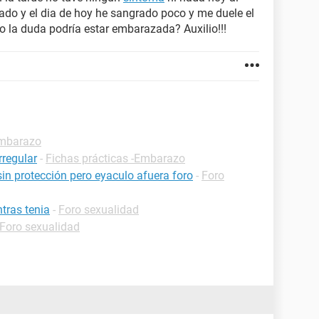
do y el dia de hoy he sangrado poco y me duele el
o la duda podría estar embarazada? Auxilio!!!
Embarazo
rregular
-
Fichas prácticas -Embarazo
 sin protección pero eyaculo afuera foro
-
Foro
tras tenia
-
Foro sexualidad
Foro sexualidad