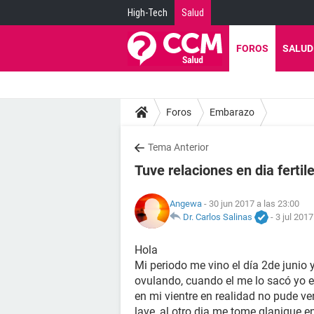
High-Tech
Salud
FOROS
SALUD
Foros
Embarazo
Tema Anterior
Tuve relaciones en dia fertil
Angewa
- 30 jun 2017 a las 23:00
Dr. Carlos Salinas
-
3 jul 2017
Hola
Mi periodo me vino el día 2de junio 
ovulando, cuando el me lo sacó yo e
en mi vientre en realidad no pude ve
lave, al otro dia me tome glanique e