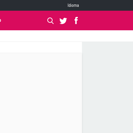
Idioma
O