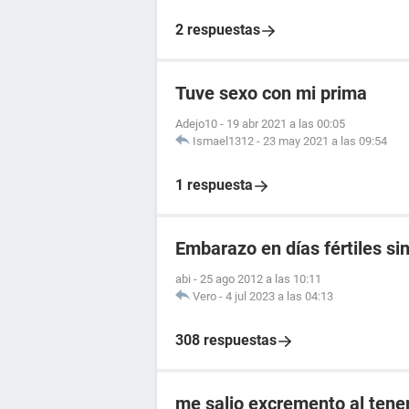
2 respuestas
Tuve sexo con mi prima
Adejo10
-
19 abr 2021 a las 00:05
Ismael1312
-
23 may 2021 a las 09:54
1 respuesta
Embarazo en días fértiles si
abi
-
25 ago 2012 a las 10:11
Vero
-
4 jul 2023 a las 04:13
308 respuestas
me salio excremento al tener