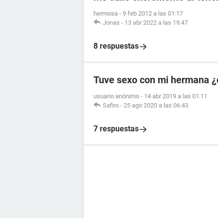
hermosa
-
9 feb 2012 a las 01:17
Jonas
-
13 abr 2022 a las 19:47
8 respuestas
Tuve sexo con mi hermana ¿
usuario anónimo
-
14 abr 2019 a las 01:11
Safiro
-
25 ago 2020 a las 06:43
7 respuestas