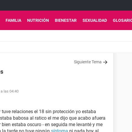
FAMILIA
NUTRICIÓN
BIENESTAR
SEXUALIDAD
GLOSARI
Siguiente Tema
es
 a las 04:40
y tuve relaciones el 18 sin protección yo estaba
staba babosa al ratico el me dijo que acabo afuera
r bien estaba oscuro - en seguida me levanté y me
n la tarde no tuve ningún
síntoma
ni nada hoy al