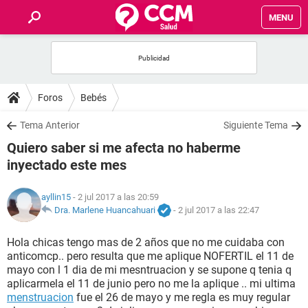
MENU
INICIO
FOROS
Foros
Bebés
SALUD
Tema Anterior
Siguiente Tema
Quiero saber si me afecta no haberme
FAMILIA
inyectado este mes
NUTRICIÓN
ayllin15
- 2 jul 2017 a las 20:59
Dra. Marlene Huancahuari
-
2 jul 2017 a las 22:47
BIENESTAR
Hola chicas tengo mas de 2 años que no me cuidaba con
anticomcp.. pero resulta que me aplique NOFERTIL el 11 de
SEXUALIDAD
mayo con l 1 dia de mi mesntruacion y se supone q tenia q
aplicarmela el 11 de junio pero no me la aplique .. mi ultima
menstruacion
fue el 26 de mayo y me regla es muy regular
GLOSARIO