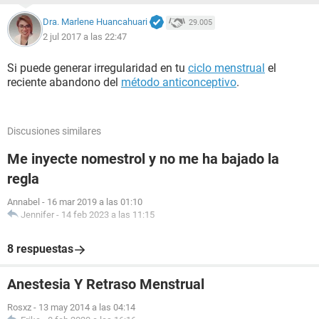
Dra. Marlene Huancahuari
29.005
2 jul 2017 a las 22:47
Si puede generar irregularidad en tu
ciclo menstrual
el
reciente abandono del
método anticonceptivo
.
Discusiones similares
Me inyecte nomestrol y no me ha bajado la
regla
Annabel
-
16 mar 2019 a las 01:10
Jennifer
-
14 feb 2023 a las 11:15
8 respuestas
Anestesia Y Retraso Menstrual
Rosxz
-
13 may 2014 a las 04:14