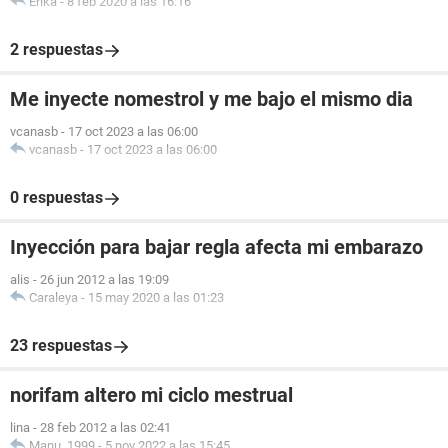
Erika
-
8 feb 2020 a las 16:16
2 respuestas
Me inyecte nomestrol y me bajo el mismo dia
vcanasb
-
17 oct 2023 a las 06:00
vcanasb
-
17 oct 2023 a las 06:00
0 respuestas
Inyección para bajar regla afecta mi embarazo
alis
-
26 jun 2012 a las 19:09
Caraleya
-
15 may 2020 a las 01:23
23 respuestas
norifam altero mi ciclo mestrual
lina
-
28 feb 2012 a las 02:41
Manu_1999
-
5 nov 2022 a las 15:45