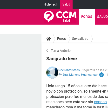
High-Tech
Salud
FOROS
SALUD
Foros
Sexualidad
Tema Anterior
Sangrado leve
Noeliabatistaas
- 15 jul 2017 a las 2
Dra. Marlene Huancahuari
-
1
Hola tengo 15 años el otro día hac
novio con protección, solamente en
protección pero fue menos de dos s
relaciones pero esta vez sin
condon
manchado rosa y me tome la pastill