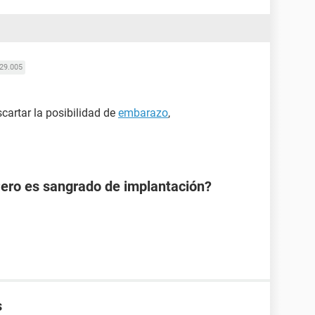
29.005
artar la posibilidad de
embarazo
,
Pero es sangrado de implantación?
s