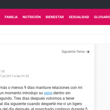
FAMILIA
NUTRICIÓN
BIENESTAR
SEXUALIDAD
GLOSARI
Siguiente Tema
0:18
7 jul 2017 a las 01:32
e más o menos 9 días mantuve relaciones con mi
 un momento introdujo su
pene
dentro sin
egundo. Tres dias después volvimos a tener
al día siguiente cuando desperté me vi un ligero
a del día después, el manchado continuo durante 5