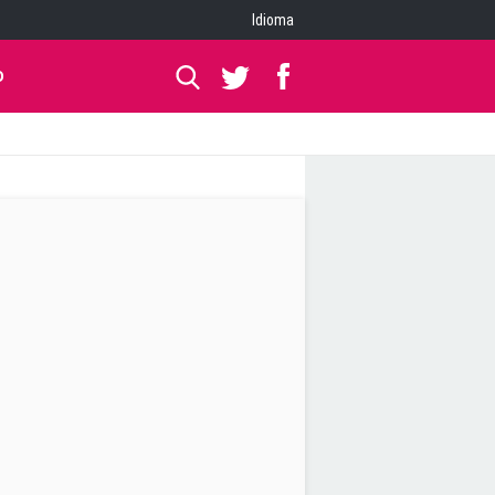
Idioma
O