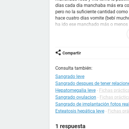
días cada día manchaba más era 
pero no la suficiente cantidad como
hace cuatro días vomite (bebí much
ha ido ese manchado más o menos u
q mi poca cantidad de regla se vio a
NECESITO Q ME CONTESTÉIS CUAL
ESTOY VOVIENDO LOCA CON ESTO!!
Compartir
Consulta también:
Sangrado leve
Sangrado despues de tener relacion
Hepatomegalia leve
-
Fichas práctic
Sangrado ovulacion
-
Fichas prácti
Sangrado de implantación fotos rea
Esteatosis hepática leve
-
Fichas prá
1 respuesta