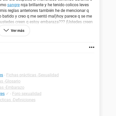
como
sangre
roja brillante y he tenido colicos leves
 mis reglas anteriores también he de mencionar q
o batido y creo q me sentó mal)hoy parece q se me
stedes creen q estoy embaraza??? (Ustedes creen
fectada por la pastilla del día después?)
Ver más
QUIER CONSEJO O AYUDA ES SUFIECIEMTE ME
!!'
es
-
Fichas prácticas -Sexualidad
as -Glosario
cas -Embarazo
les
✓
-
Foro sexualidad
cticas -Definiciones