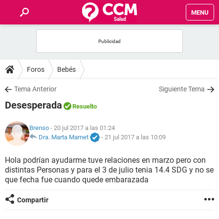
MENU
INICIO
FOROS
Foros
Bebés
SALUD
Tema Anterior
Siguiente Tema
Desesperada
Resuelto
FAMILIA
Brenso
- 20 jul 2017 a las 01:24
NUTRICIÓN
Dra. Marta Marnet
-
21 jul 2017 a las 10:09
Hola podrían ayudarme tuve relaciones en marzo pero con
BIENESTAR
distintas Personas y para el 3 de julio tenia 14.4 SDG y no se
que fecha fue cuando quede embarazada
SEXUALIDAD
Compartir
GLOSARIO