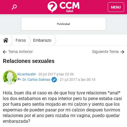
MENU
INICIO
FOROS
Foros
Embarazo
SALUD
Tema Anterior
Siguiente Tema
Relaciones sexuales
FAMILIA
AlcantaraM
- 20 jul 2017 a las 23:36
NUTRICIÓN
Dr. Carlos Salinas
-
21 jul 2017 a las 00:14
Hola, buen día el caso es de que hoy tuve relaciones *anal*
BIENESTAR
los dos estabamos en ropa interior pero tu pene estaba casi
por fuera pero sentia mojado en mi calzon y siento que los
SEXUALIDAD
espermas de pueden pasar por mi calzon despues tuvimos
relaciones por el ano pero rozaba mi vagina, puedo quedar
embarazada?
GLOSARIO