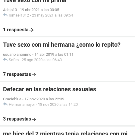
Tuve sexo con mi prima
Adejo10
-
19 abr 2021 a las 00:05
Ismael1312
-
23 may 2021 a las 09:54
1 respuesta
Tuve sexo con mi hermana ¿como lo repito?
usuario anónimo
-
14 abr 2019 a las 01:11
Safiro
-
25 ago 2020 a las 06:43
7 respuestas
Defecar en las relaciones sexuales
Gracieblue
-
17 nov 2020 a las 22:39
Hermanamayor
-
18 nov 2020 a las 14:20
3 respuestas
me hice del 2 mientras tenia relaciones con mi