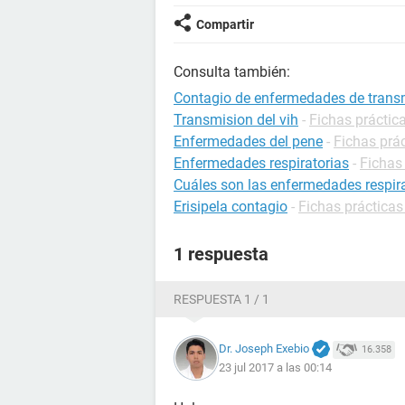
Compartir
Consulta también:
Contagio de enfermedades de trans
Transmision del vih
-
Fichas práctic
Enfermedades del pene
-
Fichas prác
Enfermedades respiratorias
-
Fichas
Cuáles son las enfermedades respir
Erisipela contagio
-
Fichas prácticas
1 respuesta
RESPUESTA 1 / 1
Dr. Joseph Exebio
16.358
23 jul 2017 a las 00:14