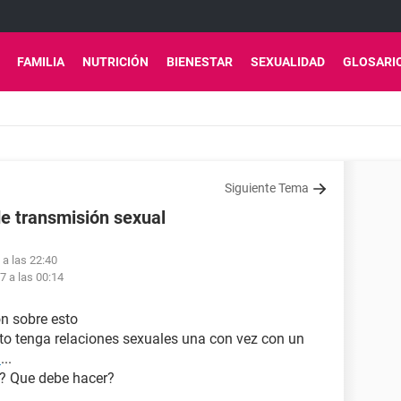
FAMILIA
NUTRICIÓN
BIENESTAR
SEXUALIDAD
GLOSARI
Siguiente Tema
e transmisión sexual
 a las 22:40
17 a las 00:14
ón sobre esto
to tenga relaciones sexuales una con vez con un
h
...
? Que debe hacer?