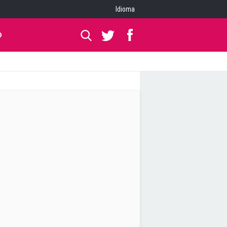
Idioma
O