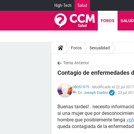
High-Tech
Salud
FOROS
SALUD
Foros
Sexualidad
Tema Anterior
Contagio de enfermedades d
08051975
- Modificado el 22 jul 2017
Dr. Joseph Exebio
-
23 jul 20
Buenas tardes!.. necesito informaci
si una mujer que por desconocimien
hombre que posiblemente tenga
vp
queda contagiada de la enfermedad