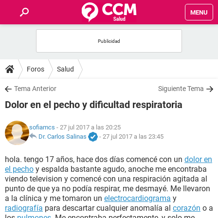
MENU
INICIO
FOROS
Foros
Salud
SALUD
Tema Anterior
Siguiente Tema
Dolor en el pecho y dificultad respiratoria
FAMILIA
sofiamcs
- 27 jul 2017 a las 20:25
NUTRICIÓN
Dr. Carlos Salinas
-
27 jul 2017 a las 23:45
hola. tengo 17 años, hace dos días comencé con un
dolor en
BIENESTAR
el pecho
y espalda bastante agudo, anoche me encontraba
viendo television y comencé con una respiración agitada al
SEXUALIDAD
punto de que ya no podía respirar, me desmayé. Me llevaron
a la clínica y me tomaron un
electrocardiograma
y
radiografía
para descartar cualquier anomalía al
corazón
o a
GLOSARIO
los
pulmones
. Me encontraba perfectamente, y solo me