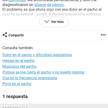
diagnosticaron un
ataque de pánico
.
El problema es que ahora sigo con ese dolor en el pecho el
cual no se detiene. ¿puede el electrocardiograma anticipar
un ataque al corazon o miocardio con anticipación de varios
Ver más
días? es posible que me de algo si el electrocardiograma
salió bueno y soy joven?
Compartir
estoy asustada
Consulta también:
Dolor en el pecho y dificultad respiratoria
Herpes en el pecho
Musculos del pecho
Porque se me cierra el pecho y no puedo respirar
Que es la frecuencia respiratoria
Picor en el pecho
1 respuesta