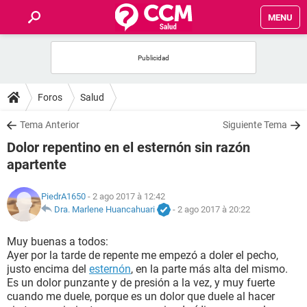
MENU
INICIO
FORUMS
Foros
Salud
SALUD
Tema Anterior
Siguiente Tema
Dolor repentino en el esternón sin razón
FAMILIA
apartente
NUTRICIÓN
PiedrA1650
- 2 ago 2017 à 12:42
Dra. Marlene Huancahuari
-
2 ago 2017 à 20:22
BIENESTAR
Muy buenas a todos:
Ayer por la tarde de repente me empezó a doler el pecho,
SEXUALIDAD
justo encima del
esternón
, en la parte más alta del mismo.
Es un dolor punzante y de presión a la vez, y muy fuerte
cuando me duele, porque es un dolor que duele al hacer
GLOSARIO