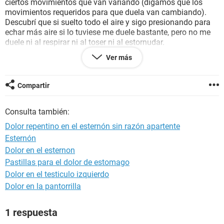
ciertos movimientos que van variando (digamos que los
movimientos requeridos para que duela van cambiando).
Descubrí que si suelto todo el aire y sigo presionando para
echar más aire si lo tuviese me duele bastante, pero no me
duele ni al respirar ni al toser ni al estornudar.
Es un dolor diferente a cualquiera que hubiese sentido en mi
Ver más
vida.
Por cierto, tengo 17 años, en mi vida habré fumado seis
cigarros y cuando salgo, que no es muy a menudo, bebo
Compartir
muy poco, por no decir nada.
Muchas gracias a todos los que contestéis.
Consulta también:
P.D: No sé si tendrá relevancia, pero llevo tres semanas casi
sin moverme porque tengo una pierna enyesada por un
Dolor repentino en el esternón sin razón apartente
esguince grave que me hice. Estoy pinchándome
Esternón
enoxaparina.
Dolor en el esternon
Gracias!!
Pastillas para el dolor de estomago
Dolor en el testiculo izquierdo
Dolor en la pantorrilla
1 respuesta