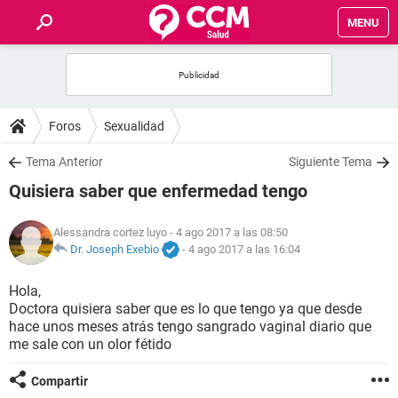
MENU
INICIO
FOROS
Foros
Sexualidad
SALUD
Tema Anterior
Siguiente Tema
Quisiera saber que enfermedad tengo
FAMILIA
Alessandra cortez luyo
- 4 ago 2017 a las 08:50
NUTRICIÓN
Dr. Joseph Exebio
-
4 ago 2017 a las 16:04
Hola,
BIENESTAR
Doctora quisiera saber que es lo que tengo ya que desde
hace unos meses atrás tengo sangrado vaginal diario que
SEXUALIDAD
me sale con un olor fétido
Compartir
GLOSARIO