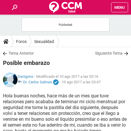
MENU
INICIO
FOROS
Foros
Sexualidad
SALUD
Tema Anterior
Siguiente Tema
Posible embarazo
FAMILIA
Danigons
- Modificado el 10 ago 2017 a las 03:16
NUTRICIÓN
Dr. Carlos Salinas
-
10 ago 2017 a las 03:47
Hola buenas noches, hace más de un mes que tuve
BIENESTAR
relaciones pero acababa de terminar mi ciclo menstrual por
seguridad me tome la pastilla del día siguiente, después
SEXUALIDAD
volví a tener relaciones sin protección, creo que el llego a
venirse en mi bueno solo el líquido presimilar o eso antes de
el semen este no fue adentro de mi, cuando se iba a venir lo
GLOSARIO
saco, hasta el momento no me ha bajado tengo