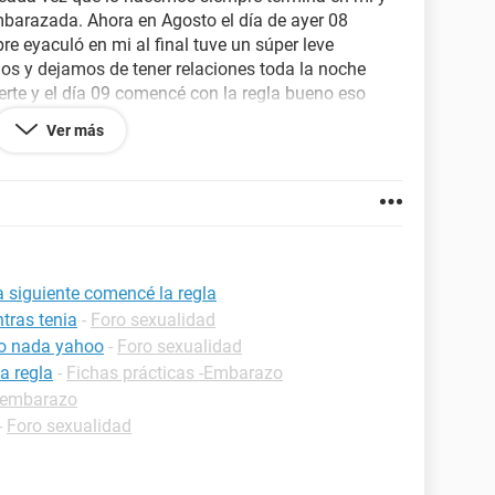
mbarazada. Ahora en Agosto el día de ayer 08
e eyaculó en mi al final tuve un súper leve
s y dejamos de tener relaciones toda la noche
rte y el día 09 comencé con la regla bueno eso
l despertar al ir al baño sangre pero fue muy
Ver más
a pensé que ya estaba en mis días pero solo fue en
sangre en la tarde cuando me cheque paso lo
ero solo cuando voy al baño pasa eso el estómago
ue pensar si estoy o no embarazada, HELP ME
a siguiente comencé la regla
tras tenia
-
Foro sexualidad
to nada yahoo
-
Foro sexualidad
a regla
-
Fichas prácticas -Embarazo
 embarazo
-
Foro sexualidad