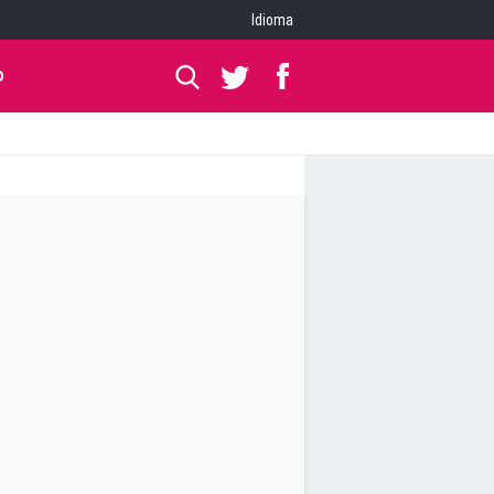
Idioma
O