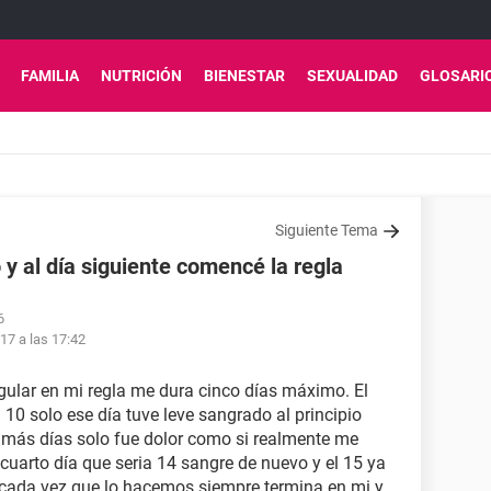
FAMILIA
NUTRICIÓN
BIENESTAR
SEXUALIDAD
GLOSARI
Siguiente Tema
 y al día siguiente comencé la regla
6
17 a las 17:42
egular en mi regla me dura cinco días máximo. El
10 solo ese día tuve leve sangrado al principio
 más días solo fue dolor como si realmente me
 cuarto día que seria 14 sangre de nuevo y el 15 ya
 cada vez que lo hacemos siempre termina en mi y