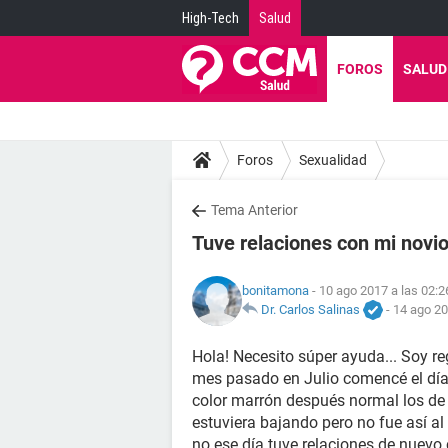
High-Tech
Salud
FOROS
SALUD
Foros
Sexualidad
Tema Anterior
Tuve relaciones con mi novio
bonitamona
- 10 ago 2017 a las 02:2
Dr. Carlos Salinas
-
14 ago 20
Hola! Necesito súper ayuda... Soy r
mes pasado en Julio comencé el día 
color marrón después normal los de
estuviera bajando pero no fue así al
no ese día tuve relaciones de nuevo