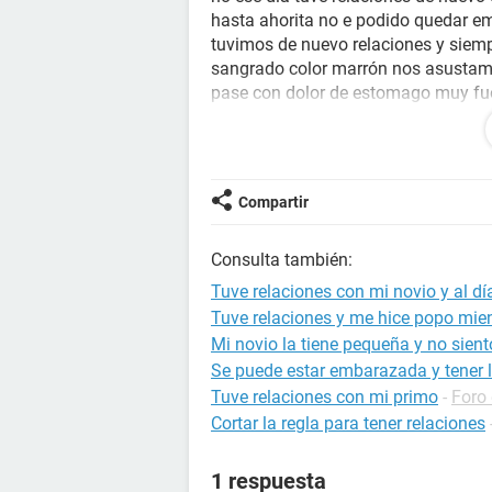
hasta ahorita no e podido quedar e
tuvimos de nuevo relaciones y siempr
sangrado color marrón nos asustamo
pase con dolor de estomago muy fue
quiero pensar que es, en la mañana a
obscura y después muy rojo tipo ros
ese momento toda la mañana ya no 
mismo obscura y luego como rosa p
Compartir
si me duele demasiado y ya no se q
PLEASE!!
Consulta también:
Tuve relaciones con mi novio y al dí
Tuve relaciones y me hice popo mien
Mi novio la tiene pequeña y no sien
Se puede estar embarazada y tener l
Tuve relaciones con mi primo
-
Foro
Cortar la regla para tener relaciones
1 respuesta