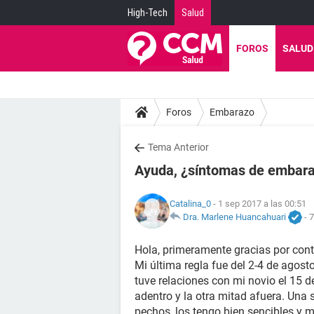
High-Tech
Salud
FOROS
SALUD
Foros
Embarazo
Tema Anterior
Ayuda, ¿síntomas de embara
Catalina_0
- 1 sep 2017 a las 00:51
Dra. Marlene Huancahuari
-
7
Hola, primeramente gracias por cont
Mi última regla fue del 2-4 de agost
tuve relaciones con mi novio el 15 d
adentro y la otra mitad afuera. Una
pechos, los tengo bien sencibles y 