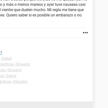
ago y más o menos mareos y ayer tuve nauseas casi
 vientre que duelen mucho. Mi regla me tiene que
rnes. Quiero saber si es posible un embarazo o no.
o?
 -Salud
rácticas -Glosario
cas -Glosario
cas -Salud
ácticas -Glosario