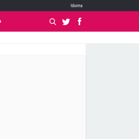
Idioma
O