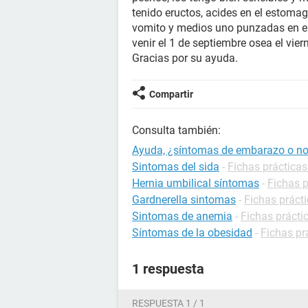
tenido eructos, acides en el estom
vomito y medios uno punzadas en el
venir el 1 de septiembre osea el vie
Gracias por su ayuda.
Compartir
Consulta también:
Ayuda, ¿síntomas de embarazo o n
Sintomas del sida
-
Fichas prácticas
Hernia umbilical síntomas
-
Fichas p
Gardnerella sintomas
-
Fichas prácti
Sintomas de anemia
-
Fichas prácti
Síntomas de la obesidad
-
Fichas pr
1 respuesta
RESPUESTA 1 / 1