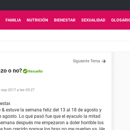
FAMILIA
NUTRICIÓN
BIENESTAR
SEXUALIDAD
GLOSARI
Siguiente Tema
zo o no?
Resuelto
 sep 2017 a las 05:27
estar.
o & estuve la semana feliz del 13 al 18 de agosto y
e agosto. Lo qué pasó fue que el eyaculo la mitad
 semana después me empezaron a doler horrible los
me han crecido porque los bras no me quedan ya. He