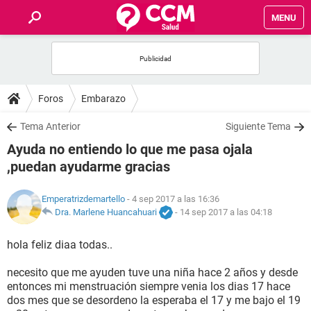
MENU
INICIO
FOROS
Foros
Embarazo
SALUD
Tema Anterior
Siguiente Tema
Ayuda no entiendo lo que me pasa ojala
FAMILIA
,puedan ayudarme gracias
NUTRICIÓN
Emperatrizdemartello
- 4 sep 2017 a las 16:36
Dra. Marlene Huancahuari
-
14 sep 2017 a las 04:18
BIENESTAR
hola feliz diaa todas..
SEXUALIDAD
necesito que me ayuden tuve una niña hace 2 años y desde
entonces mi menstruación siempre venia los dias 17 hace
dos mes que se desordeno la esperaba el 17 y me bajo el 19
GLOSARIO