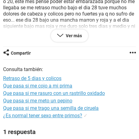
o 20, este mes pense poder estar embarazada porque no me
llegaba se me retraso mucho bajo el dia 28 tuve muchos
dolores de cabeza y colicos pero no fuertes ya q no sufro de
eso... ese dia 28 bajo una mancha marron y roja y a el dia
siguiente bajo mas roja y me duro solo tres dias y medio y ni
fue tan abundante como siempre normalmente los tres
Ver más
primeros dias es demasiado la sangre que me baja...
no se me pasa? y mi esposo y yo tuvimos relaciones a los
Compartir
dos dias que se fue mi ,periodo y el dia siguiente vote como
un flujo rosado pues no se si deberia ,porque ya mi ,periodo
Consulta también:
se habia ido... queremos un bebe y realmente no se si tengo
dias fertiles si me costara o no.
Retraso de 5 dias y colicos
Que pasa si me cojo a mi prima
espero me puedan ayudar graciass..
Que pasa si me rasuro con un rastrillo oxidado
Que pasa si me meto un pepino
Que pasa si me trago una semilla de ciruela
¿Es normal tener sexo entre primos?
✓
1 respuesta