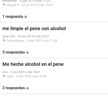
terezamay
-
12 jun 2015 a las 21:25
Abigail P.
-
22 jun 2015 a las 15:35
1 respuesta
me limpie el pene con alcohol
jose1254
-
14 nov 2019 a las 23:51
Sebastiangg
-
3 mar 2023 a las 11:38
3 respuestas
Me heche alcohol en el pene
Cris
-
2 nov 2021 a las 16:41
Hola
-
19 jun 2023 a las 07:00
2 respuestas