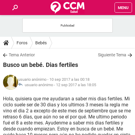
MENU
INICIO
FOROS
Foros
Bebés
SALUD
Tema Anterior
Siguiente Tema
Busco un bebé. Dias fertiles
FAMILIA
usuario anónimo
- 10 sep 2017 a las 00:18
NUTRICIÓN
usuario anónimo -
12 sep 2017 a las 18:05
Hola, quisiera que me ayudaran a saber mis dias fertiles. Mi
BIENESTAR
ciclo suele ser de 30 dias y los ultimos 3 meses la regla me
vino el dia 2 a excepto de este mes de septiembre que se me
SEXUALIDAD
retraso 6 días, que aún no se el por qué. Me ultimo periodo
fué el 8 a este mes. Ayudenme a saber mis dias fertiles y
desde cuando empiezan. Estoy en busca de un bebé. Me
GLOSARIO
cuide hace 10 meses pero aún no he podido quedar en cinta.