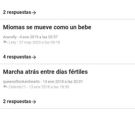
2 respuestas
Miomas se mueve como un bebe
Aracelly
-
4 ene 2019 a las 02:57
Lety
-
27 may 2023 a las 09:18
4 respuestas
Marcha atrás entre días fértiles
queenofbrokenhearts
-
13 ene 2018 a las 02:01
Celeste11
-
13 ene 2018 a las 18:39
2 respuestas