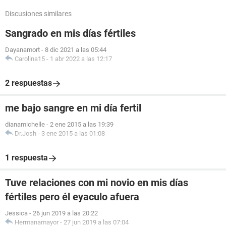
Discusiones similares
Sangrado en mis días fértiles
Dayanamort
-
8 dic 2021 a las 05:44
Carolina15
-
1 abr 2022 a las 12:17
2 respuestas
me bajo sangre en mi día fertil
dianamichelle
-
2 ene 2015 a las 19:39
Dr.Josh
-
3 ene 2015 a las 01:08
1 respuesta
Tuve relaciones con mi novio en mis días
fértiles pero él eyaculo afuera
Jessica
-
26 jun 2019 a las 20:22
Hermanamayor
-
27 jun 2019 a las 07:04