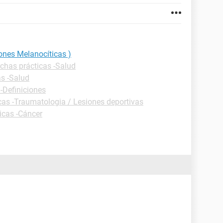
ones Melanocíticas )
ichas prácticas -Salud
as -Salud
 -Definiciones
cas -Traumatologia / Lesiones deportivas
icas -Cáncer