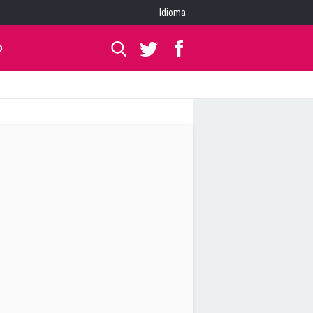
Idioma
O