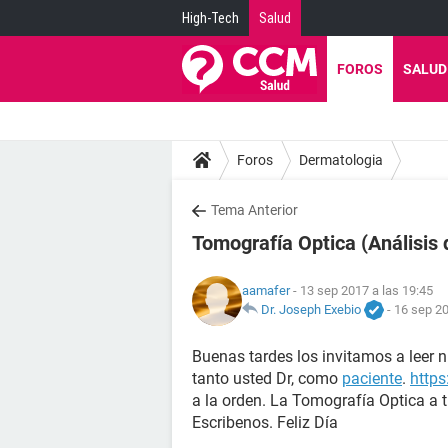
High-Tech
Salud
FOROS
SALUD
Foros
Dermatologia
Tema Anterior
Tomografía Optica (Análisis 
aamafer
- 13 sep 2017 a las 19:45
Dr. Joseph Exebio
-
16 sep 20
Buenas tardes los invitamos a leer n
tanto usted Dr, como
paciente
.
http
a la orden. La Tomografía Optica a t
Escribenos. Feliz Día