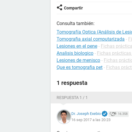
Compartir
Consulta también:
Tomografía Optica (Análisis de Lesi
Tomografia axial computarizada
-
F
Lesiones en el pene
-
Fichas práctic
Analisis biologico
-
Fichas prácticas
Lesiones de menisco
-
Fichas prácti
Que es tomografia pet
-
Fichas práct
1 respuesta
RESPUESTA 1 / 1
Dr. Joseph Exebio
16.358
16 sep 2017 a las 20:23