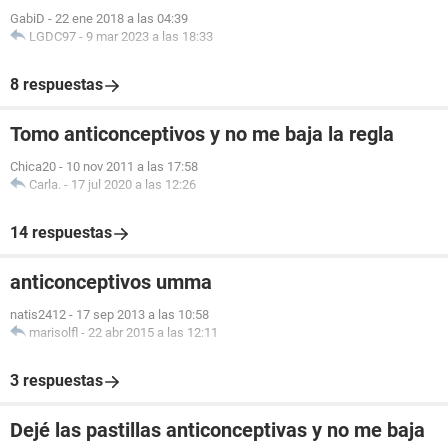
GabiD
-
22 ene 2018 a las 04:39
LGDC97
-
9 mar 2023 a las 18:33
8 respuestas
Tomo anticonceptivos y no me baja la regla
Chica20
-
10 nov 2011 a las 17:58
Carla.
-
17 jul 2020 a las 12:26
14 respuestas
anticonceptivos umma
natis2412
-
17 sep 2013 a las 10:58
marisolfl
-
22 abr 2015 a las 12:11
3 respuestas
Dejé las pastillas anticonceptivas y no me baja