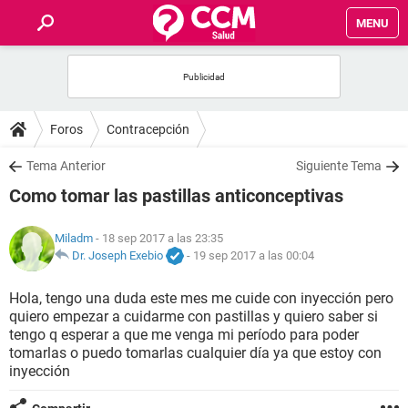
MENU
INICIO
FOROS
Foros
Contracepción
SALUD
Tema Anterior
Siguiente Tema
Como tomar las pastillas anticonceptivas
FAMILIA
Miladm
- 18 sep 2017 a las 23:35
NUTRICIÓN
Dr. Joseph Exebio
-
19 sep 2017 a las 00:04
Hola, tengo una duda este mes me cuide con inyección pero
BIENESTAR
quiero empezar a cuidarme con pastillas y quiero saber si
tengo q esperar a que me venga mi período para poder
SEXUALIDAD
tomarlas o puedo tomarlas cualquier día ya que estoy con
inyección
GLOSARIO