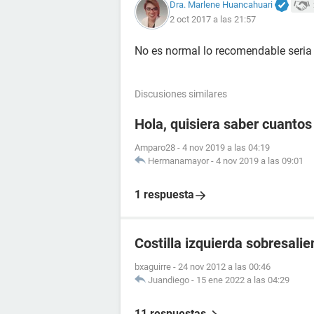
Dra. Marlene Huancahuari
2 oct 2017 a las 21:57
No es normal lo recomendable seria
Discusiones similares
Hola, quisiera saber cuanto
Amparo28
-
4 nov 2019 a las 04:19
Hermanamayor
-
4 nov 2019 a las 09:01
1 respuesta
Costilla izquierda sobresalie
bxaguirre
-
24 nov 2012 a las 00:46
Juandiego
-
15 ene 2022 a las 04:29
11 respuestas