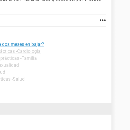
e dos meses en bajar?
ácticas -Cardiología
prácticas -Familia
exualidad
lud
ticas -Salud