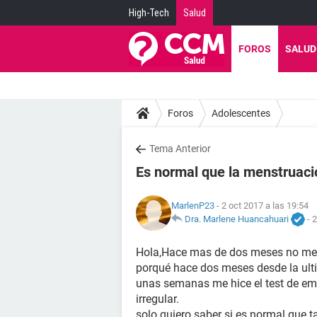
High-Tech
Salud
FOROS
SALUD
Foros
Adolescentes
Tema Anterior
Es normal que la menstruaci
MarlenP23
- 2 oct 2017 a las 19:54
Dra. Marlene Huancahuari
-
2
Hola,Hace mas de dos meses no me b
porqué hace dos meses desde la ulti
unas semanas me hice el test de emb
irregular.
solo quiero saber si es normal que t