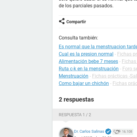
de los parciales pasados.
Compartir
Consulta también:
Es normal que la menstruacion tard
Cual es la presion normal
-
Fichas pr
Alimentación bebe 7 meses
-
Fichas 
Ruta c-k en la menstruación
-
Foro s
Menstruación
-
Fichas prácticas -Sa
Como bajar un chichón
-
Fichas prác
2 respuestas
RESPUESTA 1 / 2
Dr. Carlos Salinas
16.108