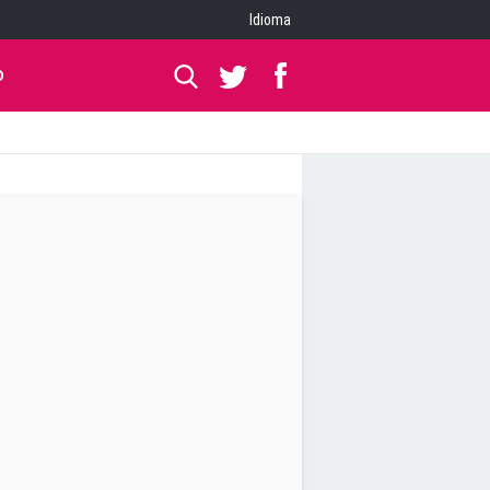
Idioma
O