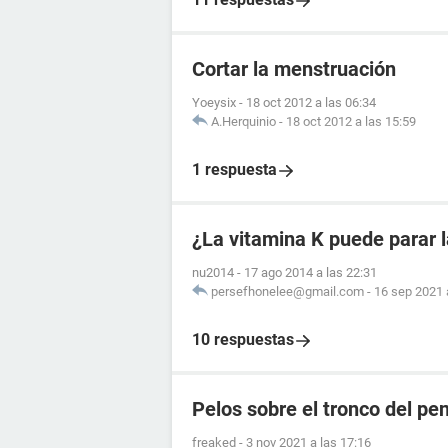
Cortar la menstruación
Yoeysix
-
18 oct 2012 a las 06:34
A.Herquinio
-
18 oct 2012 a las 15:59
1 respuesta
¿La vitamina K puede parar 
nu2014
-
17 ago 2014 a las 22:31
persefhonelee@gmail.com
-
16 sep 2021 
10 respuestas
Pelos sobre el tronco del pe
freaked
-
3 nov 2021 a las 17:16