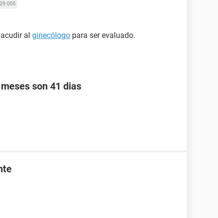
29.005
 acudir al
ginecólogo
para ser evaluado.
s meses son 41 dias
nte