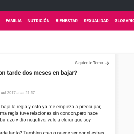
FAMILIA
NUTRICIÓN
BIENESTAR
SEXUALIDAD
GLOSARI
Siguiente Tema
on tarde dos meses en bajar?
 oct 2017 a las 21:57
aja la regla y esto ya me empieza a preocupar,
ma regla tuve relaciones sin condon,pero hace
arazo y dio negativo, vale a clarar que soy
arde tanto? Tambien creo q puede ser por el estres