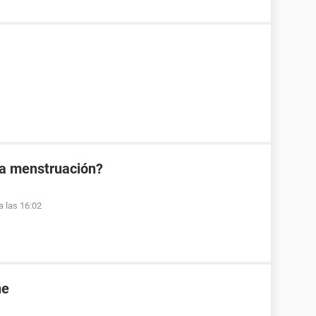
la menstruación?
a las 16:02
ne