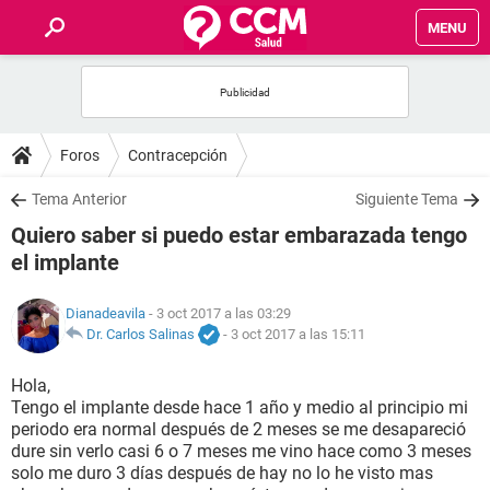
MENU
INICIO
FOROS
Foros
Contracepción
SALUD
Tema Anterior
Siguiente Tema
Quiero saber si puedo estar embarazada tengo
FAMILIA
el implante
NUTRICIÓN
Dianadeavila
- 3 oct 2017 a las 03:29
Dr. Carlos Salinas
-
3 oct 2017 a las 15:11
BIENESTAR
Hola,
Tengo el implante desde hace 1 año y medio al principio mi
SEXUALIDAD
periodo era normal después de 2 meses se me desapareció
dure sin verlo casi 6 o 7 meses me vino hace como 3 meses
solo me duro 3 días después de hay no lo he visto mas
GLOSARIO