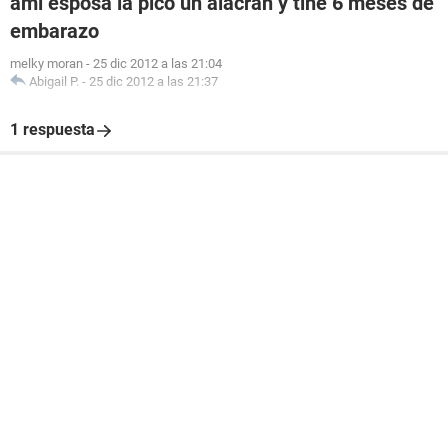
ami esposa la pico un alacran y tine 6 meses de
embarazo
melky moran
-
25 dic 2012 a las 21:04
Abigail P.
-
25 dic 2012 a las 21:37
1 respuesta