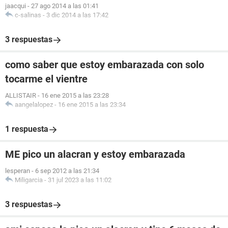
jaacqui
-
27 ago 2014 a las 01:41
c-salinas
-
3 dic 2014 a las 17:42
3 respuestas
como saber que estoy embarazada con solo
tocarme el vientre
ALLISTAIR
-
16 ene 2015 a las 23:28
aangelalopez
-
16 ene 2015 a las 23:34
1 respuesta
ME pico un alacran y estoy embarazada
lesperan
-
6 sep 2012 a las 21:34
Miligarcia
-
31 jul 2023 a las 11:02
3 respuestas