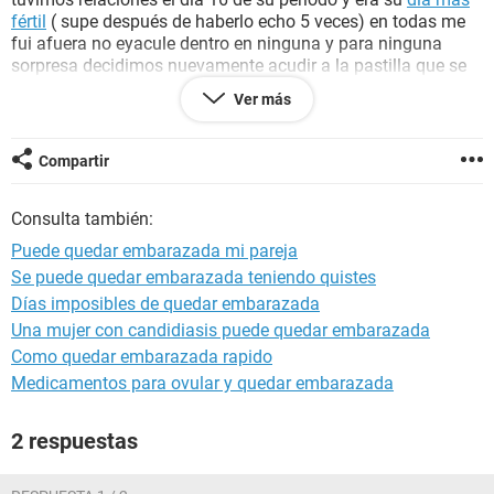
fértil
( supe después de haberlo echo 5 veces) en todas me
fui afuera no eyacule dentro en ninguna y para ninguna
sorpresa decidimos nuevamente acudir a la pastilla que se
tomo también dentro de las 24...
Ver más
mi duda es cuanto le afectara en su periodo a mi pareja?
cual seria el rango de retraso y por ultimo, cabe la
posibilidad de que este embarazada y como saberlo
Compartir
previamente?
Consulta también:
- Si asumo que fui muy irresponsable al no usar condon
prevenimos con la pastilla y siento que abusamos de ella
Puede quedar embarazada mi pareja
por eso me preocupa la
salud
de mi pareja
Se puede quedar embarazada teniendo quistes
Días imposibles de quedar embarazada
Una mujer con candidiasis puede quedar embarazada
Como quedar embarazada rapido
Medicamentos para ovular y quedar embarazada
2 respuestas