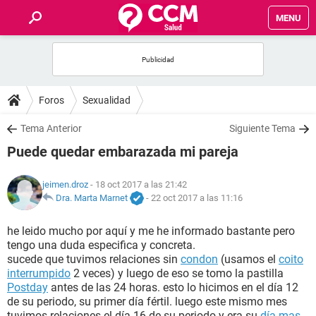
MENU
INICIO
FOROS
Foros
Sexualidad
SALUD
Tema Anterior
Siguiente Tema
Puede quedar embarazada mi pareja
FAMILIA
jeimen.droz
- 18 oct 2017 a las 21:42
NUTRICIÓN
Dra. Marta Marnet
-
22 oct 2017 a las 11:16
he leido mucho por aquí y me he informado bastante pero
BIENESTAR
tengo una duda especifica y concreta.
sucede que tuvimos relaciones sin
condon
(usamos el
coito
SEXUALIDAD
interrumpido
2 veces) y luego de eso se tomo la pastilla
Postday
antes de las 24 horas. esto lo hicimos en el día 12
de su periodo, su primer día fértil. luego este mismo mes
GLOSARIO
tuvimos relaciones el día 16 de su periodo y era su
día mas