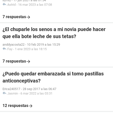
lizmtz
-
17 jun 2021 a las 01:54
Astrid
-
16 mar 2023 a las 07:08
7 respuestas
¿El chuparle los senos a mi novia puede hacer
que ella bote leche de sus tetas?
anddyacosta22
-
10 feb 2019 a las 15:29
Fay
-
1 ene 2023 a las 18:15
7 respuestas
¿Puedo quedar embarazada si tomo pastillas
anticonceptivas?
Erica240517
-
28 sep 2017 a las 06:47
Jasmin
-
6 mar 2022 a las 03:31
12 respuestas