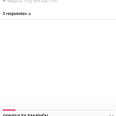
Miligarcia
-
31 jul 2023 a las 11:02
3 respuestas