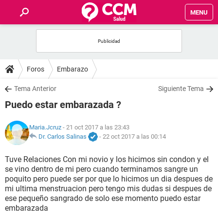
MENU
INICIO
FOROS
Foros
Embarazo
SALUD
Tema Anterior
Siguiente Tema
Puedo estar embarazada ?
FAMILIA
Maria.Jcruz
- 21 oct 2017 a las 23:43
NUTRICIÓN
Dr. Carlos Salinas
-
22 oct 2017 a las 00:14
Tuve Relaciones Con mi novio y los hicimos sin condon y el
BIENESTAR
se vino dentro de mi pero cuando terminamos sangre un
poquito pero puede ser por que lo hicimos un dia despues de
SEXUALIDAD
mi ultima menstruacion pero tengo mis dudas si despues de
ese pequeño sangrado de solo ese momento puedo estar
embarazada
GLOSARIO