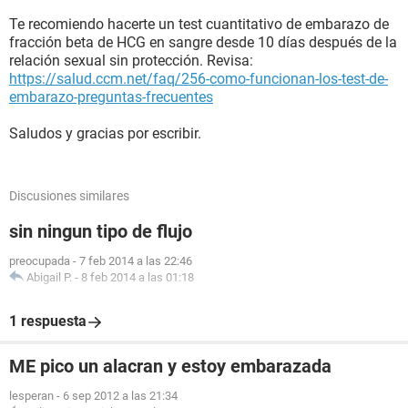
Te recomiendo hacerte un test cuantitativo de embarazo de
fracción beta de HCG en sangre desde 10 días después de la
relación sexual sin protección. Revisa:
https://salud.ccm.net/faq/256-como-funcionan-los-test-de-
embarazo-preguntas-frecuentes
Saludos y gracias por escribir.
Discusiones similares
sin ningun tipo de flujo
preocupada
-
7 feb 2014 a las 22:46
Abigail P.
-
8 feb 2014 a las 01:18
1 respuesta
ME pico un alacran y estoy embarazada
lesperan
-
6 sep 2012 a las 21:34