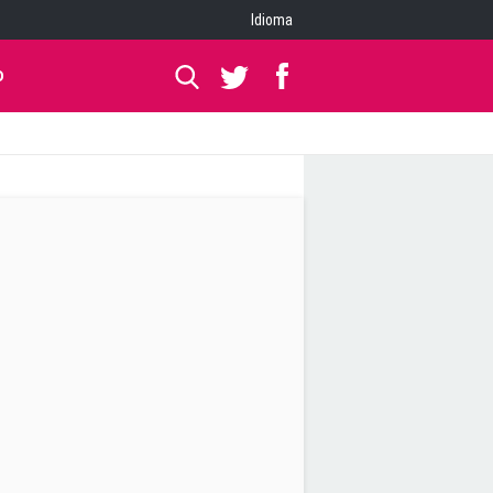
Idioma
O