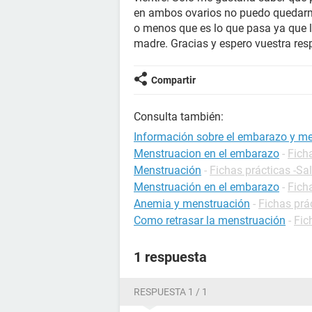
en ambos ovarios no puedo quedar
o menos que es lo que pasa ya que 
madre. Gracias y espero vuestra res
Compartir
Consulta también:
Información sobre el embarazo y m
Menstruacion en el embarazo
-
Fich
Menstruación
-
Fichas prácticas -Sa
Menstruación en el embarazo
-
Fich
Anemia y menstruación
-
Fichas prác
Como retrasar la menstruación
-
Fic
1 respuesta
RESPUESTA 1 / 1