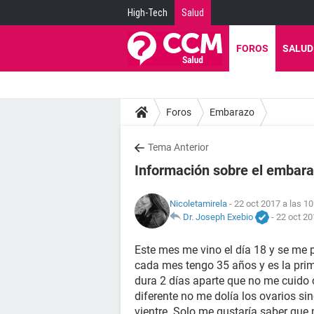
High-Tech
Salud
FOROS
SALUD
Foros
Embarazo
Tema Anterior
Información sobre el embar
Nicoletamirela
- 22 oct 2017 a las 10
Dr. Joseph Exebio
-
22 oct 20
Este mes me vino el día 18 y se me p
cada mes tengo 35 años y es la pri
dura 2 días aparte que no me cuido 
diferente no me dolía los ovarios sin
vientre. Solo me gustaría saber que 