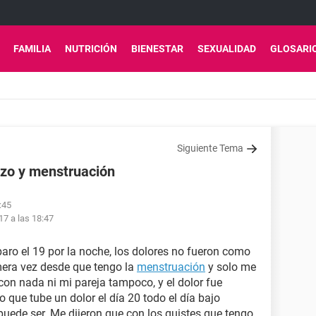
FAMILIA
NUTRICIÓN
BIENESTAR
SEXUALIDAD
GLOSARI
Siguiente Tema
azo y menstruación
:45
17 a las 18:47
aro el 19 por la noche, los dolores no fueron como
mera vez desde que tengo la
menstruación
y solo me
con nada ni mi pareja tampoco, y el dolor fue
o que tube un dolor el día 20 todo el día bajo
puede ser. Me dijeron que con los quistes que tengo