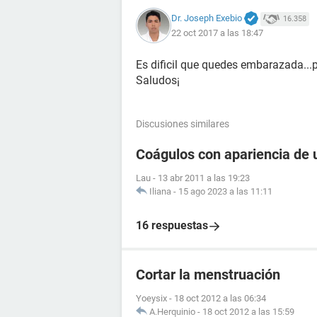
Dr. Joseph Exebio
16.358
22 oct 2017 a las 18:47
Es dificil que quedes embarazada...p
Saludos¡
Discusiones similares
Coágulos con apariencia de 
Lau
-
13 abr 2011 a las 19:23
Iliana
-
15 ago 2023 a las 11:11
16 respuestas
Cortar la menstruación
Yoeysix
-
18 oct 2012 a las 06:34
A.Herquinio
-
18 oct 2012 a las 15:59