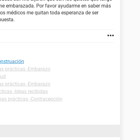
me embarazada. Por favor ayudarme en saber más
los médicos me quitan toda esperanza de ser
puesta.
enstruación
as prácticas -Embarazo
lud
as prácticas -Embarazo
ticas -Ideas recibidas
has prácticas -Contracepción