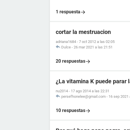
1 respuesta
cortar la mestruacion
adriana1684
-
7 oct 2012 a las 02:05
Dulce
-
26 mar 2021 a las 21:51
20 respuestas
¿La vitamina K puede parar 
nu2014
-
17 ago 2014 a las 22:31
persefhonelee@gmail.com
-
16 sep 2021 
10 respuestas