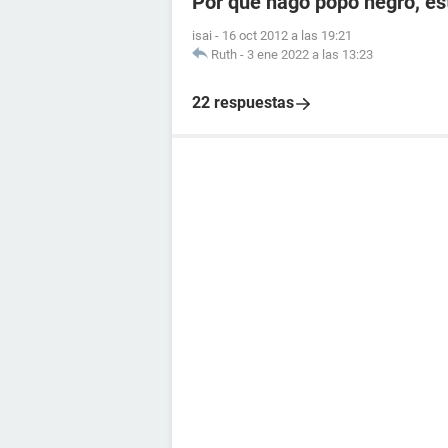
Por qué hago popo negro, e
isai
-
16 oct 2012 a las 19:21
Ruth
-
3 ene 2022 a las 13:23
22 respuestas