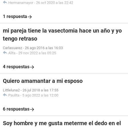
Hermanamayor
-
26 oct 2020 a las 22:42
1 respuesta
mi pareja tiene la vasectomia hace un año y yo
tengo retraso
Carlasuarez
-
26 ago 2016 a las 16:03
Alita
-
29 nov 2022 a las 05:25
4 respuestas
Quiero amamantar a mi esposo
Littleluna2
-
26 jul 2018 a las 17:55
Paulita
-
5 ago 2022 a las 12:00
6 respuestas
Soy hombre y me gusta meterme el dedo en el