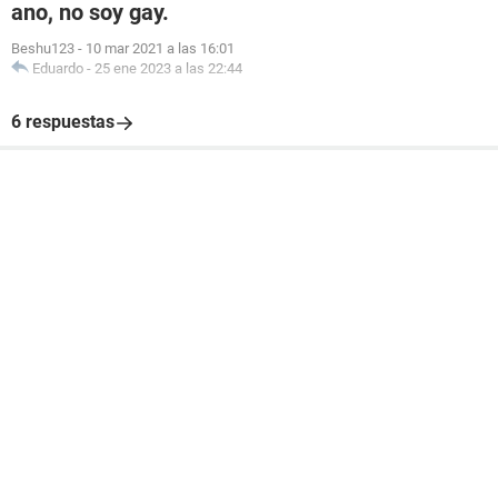
ano, no soy gay.
Beshu123
-
10 mar 2021 a las 16:01
Eduardo
-
25 ene 2023 a las 22:44
6 respuestas