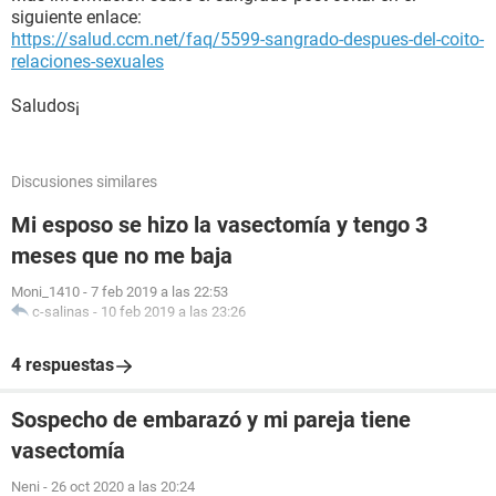
siguiente enlace:
https://salud.ccm.net/faq/5599-sangrado-despues-del-coito-
relaciones-sexuales
Saludos¡
Discusiones similares
Mi esposo se hizo la vasectomía y tengo 3
meses que no me baja
Moni_1410
-
7 feb 2019 a las 22:53
c-salinas
-
10 feb 2019 a las 23:26
4 respuestas
Sospecho de embarazó y mi pareja tiene
vasectomía
Neni
-
26 oct 2020 a las 20:24