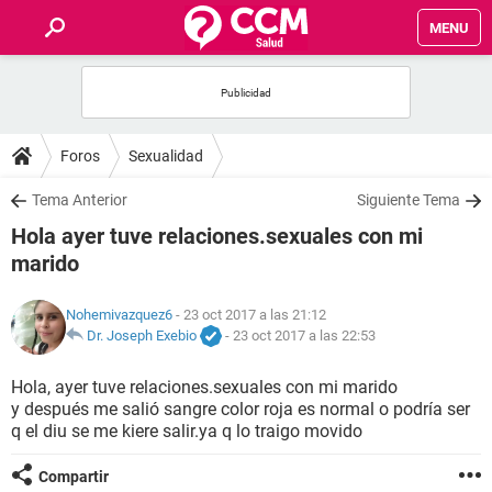
MENU
INICIO
FOROS
Foros
Sexualidad
SALUD
Tema Anterior
Siguiente Tema
Hola ayer tuve relaciones.sexuales con mi
FAMILIA
marido
NUTRICIÓN
Nohemivazquez6
- 23 oct 2017 a las 21:12
Dr. Joseph Exebio
-
23 oct 2017 a las 22:53
BIENESTAR
Hola, ayer tuve relaciones.sexuales con mi marido
y después me salió sangre color roja es normal o podría ser
SEXUALIDAD
q el diu se me kiere salir.ya q lo traigo movido
GLOSARIO
Compartir