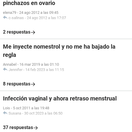
pinchazos en ovario
elena79
-
24 ago 2012 a las 09:45
c-salinas
-
24 ago 2012 a las 17:07
2 respuestas
Me inyecte nomestrol y no me ha bajado la
regla
Annabel
-
16 mar 2019 a las 01:10
Jennifer
-
14 feb 2023 a las 11:15
8 respuestas
Infección vaginal y ahora retraso menstrual
Lois
-
5 oct 2011 a las 19:48
Susana
-
30 oct 2023 a las 06:50
37 respuestas