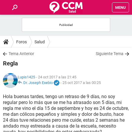
MENU
INICIO
FOROS
Foros
Salud
SALUD
Tema Anterior
Siguiente Tema
Regla
FAMILIA
Lupis1425
- 24 oct 2017 a las 21:45
NUTRICIÓN
Dr. Joseph Exebio
-
25 oct 2017 a las 00:25
Hola buenas tardes, tengo un retraso de 9 días, no soy
BIENESTAR
regular pero lo más que se me ha atrasado son 5 días, mi
regla me vino el día 15 de septiembre y hoy es 24 de octubre,
SEXUALIDAD
me dan cólicos pequeños y simples y dolor de busto, hace
24 días tuve relaciones pero me cuide, estas 2 semanas he
andado muy estresada a causa de la escuela, necesito
GLOSARIO
ayuda, hay posibilidades de estar embarazada?