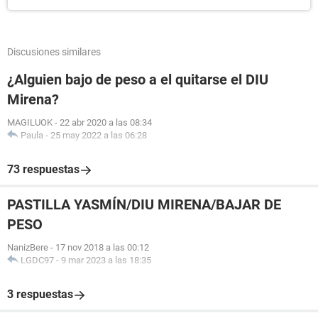
Discusiones similares
¿Alguien bajo de peso a el quitarse el DIU
Mirena?
MAGILUOK
-
22 abr 2020 a las 08:34
Paula
-
25 may 2022 a las 06:28
73 respuestas
PASTILLA YASMÍN/DIU MIRENA/BAJAR DE
PESO
NanizBere
-
17 nov 2018 a las 00:12
LGDC97
-
9 mar 2023 a las 18:35
3 respuestas