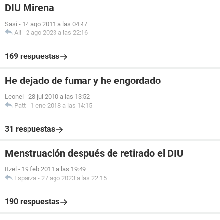
DIU Mirena
Sasi
-
14 ago 2011 a las 04:47
Ali
-
2 ago 2023 a las 22:16
169 respuestas
He dejado de fumar y he engordado
Leonel
-
28 jul 2010 a las 13:52
Patt
-
1 ene 2018 a las 14:15
31 respuestas
Menstruación después de retirado el DIU
Itzel
-
19 feb 2011 a las 19:49
Esparza
-
27 ago 2023 a las 22:15
190 respuestas