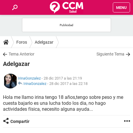
MENU
INICIO
FOROS
Foros
Adelgazar
SALUD
Tema Anterior
Siguiente Tema
Adelgazar
FAMILIA
IrinaGonzalez
- 28 dic 2017 a las 21:19
NUTRICIÓN
IrinaGonzalez
-
28 dic 2017 a las 22:18
Hola me llamo irina tengo 18 años,tengo sobre peso y me
BIENESTAR
cuesta bajarlo es una lucha todo los dia, no hago
actividades física, necesito alguna ayuda...
SEXUALIDAD
Compartir
GLOSARIO