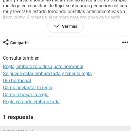
me llega en esos días de flujo, sentía unos pequeños cólicos
muy leves! Eh estado tomando pastillas anticonceptivas ya
llevo como 6 meses y el primero mes me pasó que desde
una semana antes me vino el flujo cafe con muchos cólicos
Ver más
pero pasó una semana y si me llego a bajar en el di Quebec
debí ser con todo y cólicos y todo normal como siempre
Compartir
Tuve relaciones muy seguidas en nov hasta el 21 o 22 de
nov después me bajo normal y de ahí no tuve hasta el 25 de
Consulta también:
dic.
Regla, embarazo o desajuste hormonal
Se puede estar embarazada y tener la regla
Diu hormonal
Cómo adelantar la regla
Como retrasar la regla
Regla estando embarazada
1 respuesta