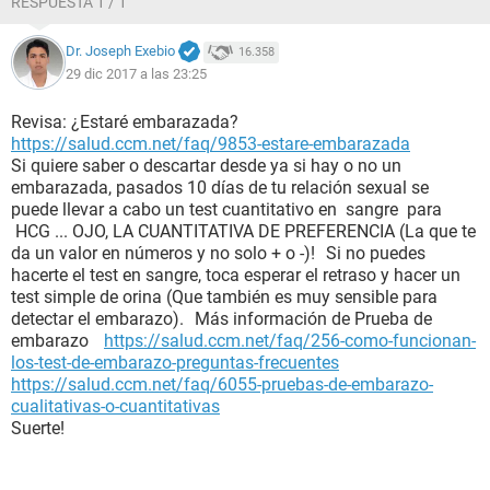
RESPUESTA 1 / 1
Dr. Joseph Exebio
16.358
29 dic 2017 a las 23:25
Revisa: ¿Estaré embarazada?
https://salud.ccm.net/faq/9853-estare-embarazada
Si quiere saber o descartar desde ya si hay o no un
embarazada, pasados 10 días de tu relación sexual se
puede llevar a cabo un test cuantitativo en sangre para
HCG ... OJO, LA CUANTITATIVA DE PREFERENCIA (La que te
da un valor en números y no solo + o -)! Si no puedes
hacerte el test en sangre, toca esperar el retraso y hacer un
test simple de orina (Que también es muy sensible para
detectar el embarazo). Más información de Prueba de
embarazo
https://salud.ccm.net/faq/256-como-funcionan-
los-test-de-embarazo-preguntas-frecuentes
https://salud.ccm.net/faq/6055-pruebas-de-embarazo-
cualitativas-o-cuantitativas
Suerte!