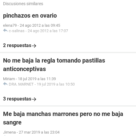
Discusiones similares
pinchazos en ovario
elena79
-
24 ago 2012 a las 09:45
c-salinas
-
24 ago 2012 a las 17:07
2 respuestas
No me baja la regla tomando pastillas
anticonceptivas
Miriam
-
18 jul 2019 a las 11:39
DRA. MARNET
-
19 jul 2019 a las 10:50
3 respuestas
Me baja manchas marrones pero no me baja
sangre
Jimena
-
27 mar 2019 a las 23:04