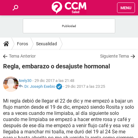
MENU
INICIO
FOROS
Foros
Sexualidad
SALUD
Tema Anterior
Siguiente Tema
Regla, embarazo o desajuste hormonal
FAMILIA
Arely30
- 29 dic 2017 a las 21:48
NUTRICIÓN
Dr. Joseph Exebio
-
29 dic 2017 a las 23:25
Mi regla debió de llegar el 22 de dic y me empezó a bajar un
BIENESTAR
flujo marrón desde el 19 de dic, empezó siendo Rosita y solo
era a veces cuando me limpiaba, al día siguiente solo
SEXUALIDAD
cuando me limpiaba se empezó a hacer entre rosa y café y
después de ese día me empezó a venir flujo café y esa vez si
llegaba a manchar mi toalla, me duró del 19 al 24 Se me
GLOSARIO
paro y hasta ahorita no me ah venido la regla como siempre