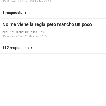
Dr.Josh
-
27 mar 2019 a las 23:51
1 respuesta
No me viene la regla pero mancho un poco
miau_29
-
3 abr 2012 a las 18:35
Angnu
-
4 abr 2020 a las 07:55
112 respuestas