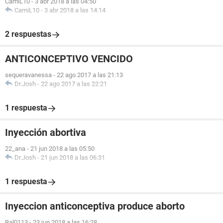
CamiL10
-
3 abr 2018 a las 04:50
CamiL10
-
3 abr 2018 a las 14:14
2 respuestas
ANTICONCEPTIVO VENCIDO
sequeravanessa
-
22 ago 2017 a las 21:13
Dr.Josh
-
22 ago 2017 a las 22:21
1 respuesta
Inyección abortiva
22_ana
-
21 jun 2018 a las 05:50
Dr.Josh
-
21 jun 2018 a las 06:31
1 respuesta
Inyeccion anticonceptiva produce aborto
Bal0113
-
23 jun 2018 a las 16:28