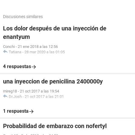
Discusiones similares
Los dolor después de una inyección de
enantyum
Conchi
-
21 ene 2018 a las 12:56
Tatiana
-
28 mar 2020 a las 01:05
4 respuestas
una inyeccion de penicilina 2400000y
mireg18
-
21 oct 2017 a las 19:54
Dr.Josh
-
21 oct 2017 a las 21:01
1 respuesta
Probabilidad de embarazo con nofertyl