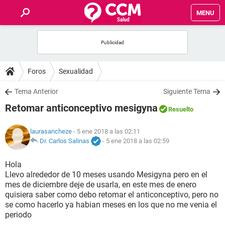
MENU
INICIO
FOROS
Foros
Sexualidad
SALUD
Tema Anterior
Siguiente Tema
Retomar anticonceptivo mesigyna
Resuelto
FAMILIA
laurasancheze
- 5 ene 2018 a las 02:11
NUTRICIÓN
Dr. Carlos Salinas
-
5 ene 2018 a las 02:59
Hola
BIENESTAR
Llevo alrededor de 10 meses usando Mesigyna pero en el
mes de diciembre deje de usarla, en este mes de enero
SEXUALIDAD
quisiera saber como debo retomar el anticonceptivo, pero no
se como hacerlo ya habian meses en los que no me venia el
periodo
GLOSARIO